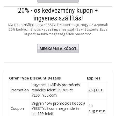
20% - os kedvezmény kupon +
ingyenes szállítás!
Ma is használják ezt a YESSTYLE Kupon, majd, hogy az azonnali
20% kedvezményt is kapsz ingyenes szállítás világszerte. Ezt a
kupont, munka magasság érték parancsot.
MEGKAPNI A KÓDOT
C73RAZ
Offer Type
Discount Details
Expires
Ingyenes szállítás promóciós
Promotion
rendelés felett USD69 at
25 július
YESSTYLE.com
Vegyen 15% promóciós kódot a
30
Coupon
YESSTYLE.com megrendelés
augusztus
usd199 felett