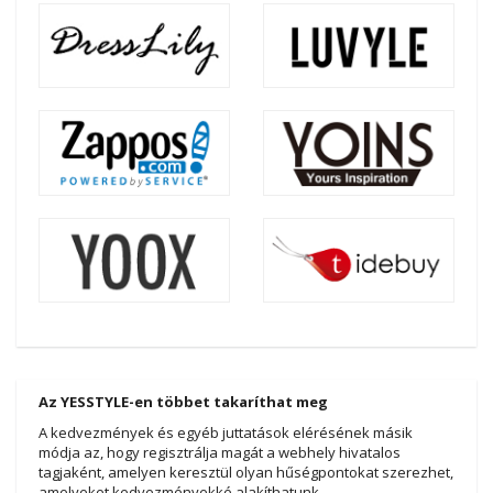
Az YESSTYLE-en többet takaríthat meg
A kedvezmények és egyéb juttatások elérésének másik
módja az, hogy regisztrálja magát a webhely hivatalos
tagjaként, amelyen keresztül olyan hűségpontokat szerezhet,
amelyeket kedvezményekké alakíthatunk.