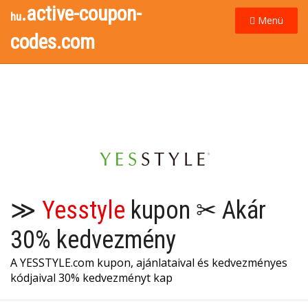
.active-coupon-
hu
Menü
codes.com
≫
Yesstyle
kupon ✂ Akár
30% kedvezmény
A YESSTYLE.com kupon, ajánlataival és kedvezményes
kódjaival 30% kedvezményt kap