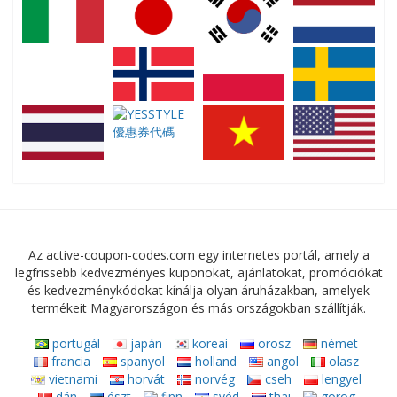
Az active-coupon-codes.com egy internetes portál, amely a
legfrissebb kedvezményes kuponokat, ajánlatokat, promóciókat
és kedvezménykódokat kínálja olyan áruházakban, amelyek
termékeit Magyarországon és más országokban szállítják.
portugál
japán
koreai
orosz
német
francia
spanyol
holland
angol
olasz
vietnami
horvát
norvég
cseh
lengyel
dán
észt
finn
svéd
thai
görög