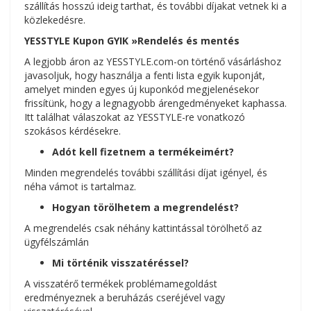
szállítás hosszú ideig tarthat, és további díjakat vetnek ki a
közlekedésre.
YESSTYLE Kupon GYIK »Rendelés és mentés
A legjobb áron az YESSTYLE.com-on történő vásárláshoz
javasoljuk, hogy használja a fenti lista egyik kuponját,
amelyet minden egyes új kuponkód megjelenésekor
frissítünk, hogy a legnagyobb árengedményeket kaphassa.
Itt találhat válaszokat az YESSTYLE-re vonatkozó
szokásos kérdésekre.
Adót kell fizetnem a termékeimért?
Minden megrendelés további szállítási díjat igényel, és
néha vámot is tartalmaz.
Hogyan törölhetem a megrendelést?
A megrendelés csak néhány kattintással törölhető az
ügyfélszámlán
Mi történik visszatéréssel?
A visszatérő termékek problémamegoldást
eredményeznek a beruházás cseréjével vagy