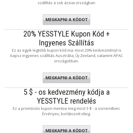
szállítás a sok ázsiai országban
MEGKAPNI A KÓDOT
2017CNY
20% YESSTYLE Kupon Kód +
Ingyenes Szállítás
Ez az egyik legtöbb kupon kód ma: most 20% kedvezményt is
kapsz ingyenes szállítás Ausztrália, Új-Zeeland, valamint APAC
országokban.
MEGKAPNI A KÓDOT
VWFRWB
5 $ - os kedvezmény kódja a
YESSTYLE rendelés
Ez a promóciós kupon mentse meg most 5 $ - a sorrendben.
Érvényes, korlátozott ideig.
MEGKAPNI A KÓDOT
US5SALE