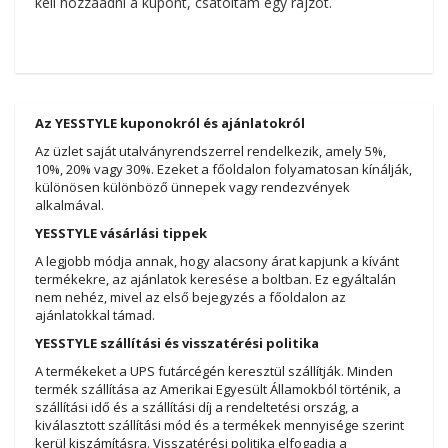
kell hozzáadni a kupont, csatoltam egy rajzot.
Az YESSTYLE kuponokról és ajánlatokról
Az üzlet saját utalványrendszerrel rendelkezik, amely 5%,
10%, 20% vagy 30%. Ezeket a főoldalon folyamatosan kínálják,
különösen különböző ünnepek vagy rendezvények
alkalmával.
YESSTYLE vásárlási tippek
A legjobb módja annak, hogy alacsony árat kapjunk a kívánt
termékekre, az ajánlatok keresése a boltban. Ez egyáltalán
nem nehéz, mivel az első bejegyzés a főoldalon az
ajánlatokkal támad.
YESSTYLE szállítási és visszatérési politika
A termékeket a UPS futárcégén keresztül szállítják. Minden
termék szállítása az Amerikai Egyesült Államokból történik, a
szállítási idő és a szállítási díj a rendeltetési ország, a
kiválasztott szállítási mód és a termékek mennyisége szerint
kerül kiszámításra. Visszatérési politika elfogadja a