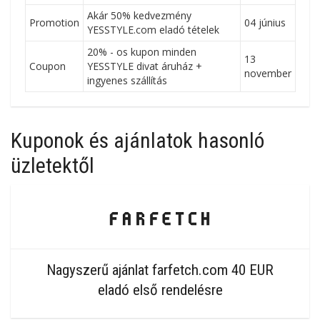
Akár 50% kedvezmény
Promotion
04 június
YESSTYLE.com eladó tételek
20% - os kupon minden
13
Coupon
YESSTYLE divat áruház +
november
ingyenes szállítás
Kuponok és ajánlatok hasonló
üzletektől
Nagyszerű ajánlat farfetch.com 40 EUR
eladó első rendelésre