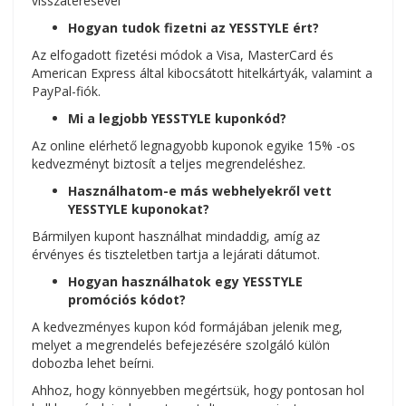
visszatérésével
Hogyan tudok fizetni az YESSTYLE ért?
Az elfogadott fizetési módok a Visa, MasterCard és
American Express által kibocsátott hitelkártyák, valamint a
PayPal-fiók.
Mi a legjobb YESSTYLE kuponkód?
Az online elérhető legnagyobb kuponok egyike 15% -os
kedvezményt biztosít a teljes megrendeléshez.
Használhatom-e más webhelyekről vett
YESSTYLE kuponokat?
Bármilyen kupont használhat mindaddig, amíg az
érvényes és tiszteletben tartja a lejárati dátumot.
Hogyan használhatok egy YESSTYLE
promóciós kódot?
A kedvezményes kupon kód formájában jelenik meg,
melyet a megrendelés befejezésére szolgáló külön
dobozba lehet beírni.
Ahhoz, hogy könnyebben megértsük, hogy pontosan hol