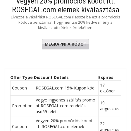
Vegyen 20% promóciós kódot itt:
ROSEGAL.com elemek kiválasztása
Élvezze a vásárlást ROSEGAL.com illessze be ezt a promóciós
kódot a pénztárnál, hogy mentse 20% kedvezmény a
kiválasztott tételek érdekében.
MEGKAPNI A KÓDOT
PARTY20
Offer Type
Discount Details
Expires
17
Coupon
ROSEGAL.com 15% Kupon kód
október
Vegye Ingyenes szállítás promo
19
Promotion
at ROSEGAL.com rendelés
augusztus
usd59 felett
Vegyen 20% promóciós kódot
22
Coupon
itt: ROSEGAL.com elemek
augusztus