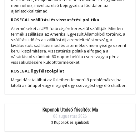
nem nehéz, mivel az első bejegyzés a főoldalon az
ajánlatokkal támad.
ROSEGAL szállítási és visszatérési politika
A termékeket a UPS futárcégén keresztül szállítják. Minden
termék szállítása az Amerikai Egyesült Államokból történik, a
szállítási idő és a szállítási díj a rendeltetési ország, a
kiválasztott szállítási mód és a termékek mennyisége szerint
kerül kiszámításra. Visszatérési politika elfogadja a
vásárlástól számított 60 napon belül a csere vagy a pénz
visszaküldésére küldött termékeket.
ROSEGAL ügyfélszolgálat
Megoldást találhat az üzletben felmerülő problémákra, ha
kitölti az űrlapot vagy megnyit egy csevegést egy élő chatben.
Kuponok Utolsó frissítés: Ma
06 augusztus 2026
3
Kuponok és ajánlatok