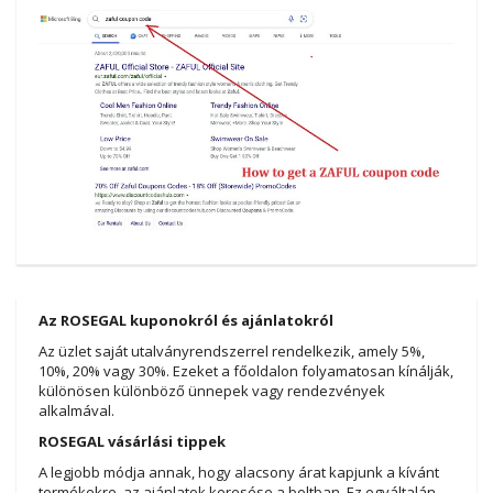
Az ROSEGAL kuponokról és ajánlatokról
Az üzlet saját utalványrendszerrel rendelkezik, amely 5%,
10%, 20% vagy 30%. Ezeket a főoldalon folyamatosan kínálják,
különösen különböző ünnepek vagy rendezvények
alkalmával.
ROSEGAL vásárlási tippek
A legjobb módja annak, hogy alacsony árat kapjunk a kívánt
termékekre, az ajánlatok keresése a boltban. Ez egyáltalán