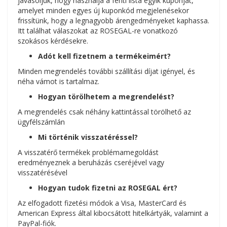
javasoljuk, hogy használja a fenti lista egyik kuponját,
amelyet minden egyes új kuponkód megjelenésekor
frissítünk, hogy a legnagyobb árengedményeket kaphassa.
Itt találhat válaszokat az ROSEGAL-re vonatkozó
szokásos kérdésekre.
Adót kell fizetnem a termékeimért?
Minden megrendelés további szállítási díjat igényel, és
néha vámot is tartalmaz.
Hogyan törölhetem a megrendelést?
A megrendelés csak néhány kattintással törölhető az
ügyfélszámlán
Mi történik visszatéréssel?
A visszatérő termékek problémamegoldást
eredményeznek a beruházás cseréjével vagy
visszatérésével
Hogyan tudok fizetni az ROSEGAL ért?
Az elfogadott fizetési módok a Visa, MasterCard és
American Express által kibocsátott hitelkártyák, valamint a
PayPal-fiók.