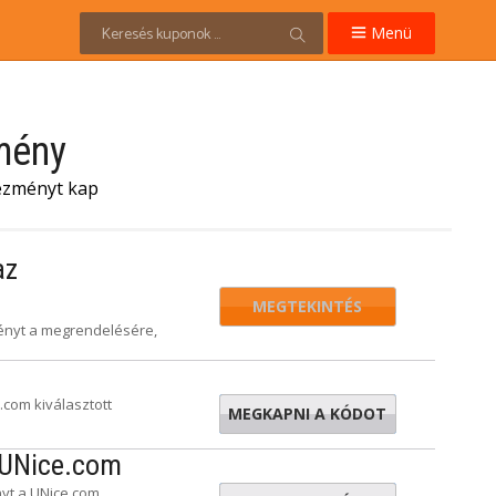
Menü
mény
vezményt kap
az
MEGTEKINTÉS
ményt a megrendelésére,
com kiválasztott
MEGKAPNI A KÓDOT
EXUE10
 UNice.com
nyt a UNice.com