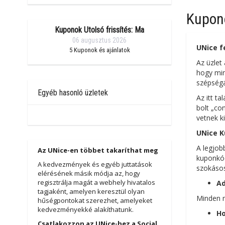
Kupono
Kuponok Utolsó frissítés: Ma
06 augusztus 2026
UNice
f
5
Kuponok és ajánlatok
Az üzlet
hogy min
szépségá
Egyéb hasonló üzletek
Az itt t
bolt „con
vetnek k
UNice K
A legjob
Az UNice-en többet takaríthat meg
kuponkód
A kedvezmények és egyéb juttatások
szokásos
elérésének másik módja az, hogy
regisztrálja magát a webhely hivatalos
Ad
tagjaként, amelyen keresztül olyan
Minden m
hűségpontokat szerezhet, amelyeket
kedvezményekké alakíthatunk.
Ho
Csatlakozzon az UNice-hez a Social