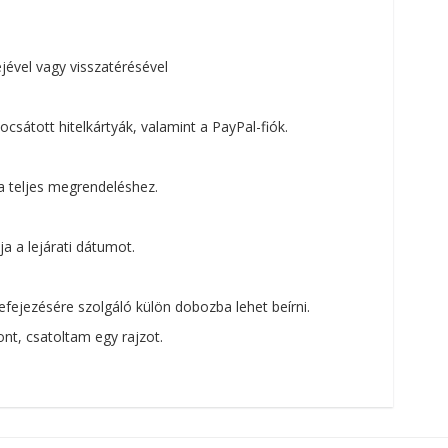
ével vagy visszatérésével
csátott hitelkártyák, valamint a PayPal-fiók.
a teljes megrendeléshez.
a a lejárati dátumot.
ejezésére szolgáló külön dobozba lehet beírni.
t, csatoltam egy rajzot.