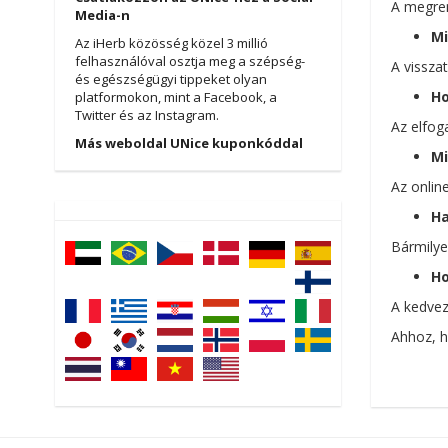
A megren
Media-n
Mi
Az iHerb közösség közel 3 millió
felhasználóval osztja meg a szépség-
A vissza
és egészségügyi tippeket olyan
Ho
platformokon, mint a Facebook, a
Twitter és az Instagram.
Az elfog
Más weboldal UNice kuponkóddal
Mi
Az onlin
Ha
Bármilye
Ho
A kedvez
Ahhoz, h