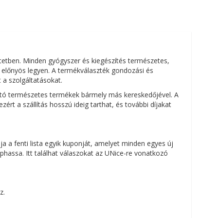
tetben. Minden gyógyszer és kiegészítés természetes,
előnyös legyen. A termékválaszték gondozási és
 a szolgáltatásokat.
lható természetes termékek bármely más kereskedőjével. A
ért a szállítás hosszú ideig tarthat, és további díjakat
a a fenti lista egyik kuponját, amelyet minden egyes új
assa. Itt találhat válaszokat az UNice-re vonatkozó
z.