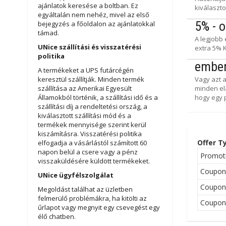
ajánlatok keresése a boltban. Ez
kiválaszt
egyáltalán nem nehéz, mivel az első
5% - 
bejegyzés a főoldalon az ajánlatokkal
támad.
A legjobb
UNice szállítási és visszatérési
extra 5%
politika
ember
A termékeket a UPS futárcégén
keresztül szállítják. Minden termék
Vagy azt 
szállítása az Amerikai Egyesült
minden el
Államokból történik, a szállítási idő és a
hogy egy 
szállítási díj a rendeltetési ország, a
kiválasztott szállítási mód és a
termékek mennyisége szerint kerül
kiszámításra. Visszatérési politika
Offer T
elfogadja a vásárlástól számított 60
napon belül a csere vagy a pénz
Promot
visszaküldésére küldött termékeket.
Coupo
UNice ügyfélszolgálat
Coupo
Megoldást találhat az üzletben
felmerülő problémákra, ha kitölti az
Coupo
űrlapot vagy megnyit egy csevegést egy
élő chatben.