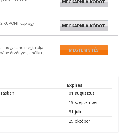
MEGKAPNI A KÓDOT
LABOR
NICE KUPONT kap egy
MEGKAPNI A KÓDOT
SP5
a, hogy cand megtalálja
MEGTEKINTÉS
pány érvényes, anélkül,
Expires
azásban
01 augusztus
19 szeptember
m
31 július
29 október