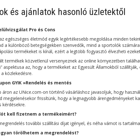
k és ajánlatok hasonló üzletektől
elülvizsgálat Pro és Cons
 az egészséges életmód egyik legértékesebb megoldása minden tekin
d a különböző betegségekben szenvedők, mind a sportolók számára 
polási termékeket is kínál, ezért a legtöbb fogyasztó élvezheti ezeket
alált termékek közvetlenül versenyeznek az online környezetben talá
” aspektusa az, hogy a termékeket az Egyesült Államokból szállítják, ez
i a közlekedésre.
upon GYIK »Rendelés és mentés
b áron az UNice.com-on történő vásárláshoz javasoljuk, hogy használj
 megjelenésekor frissítünk, hogy a legnagyobb árengedményeket kaph
 kérdésekre.
ót kell fizetnem a termékeimért?
egrendelés további szállítási díjat igényel, és néha vámot is tartalma
gyan törölhetem a megrendelést?