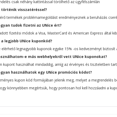
delés csak néhány kattintással törölhető az ügyfélszámlán
 történik visszatéréssel?
térő termékek problémamegoldást eredményeznek a beruházás cseréj
gyan tudok fizetni az UNice ért?
adott fizetési módok a Visa, MasterCard és American Express által kibo
 a legjobb UNice kuponkód?
e elérhető legnagyobb kuponok egyike 15% -os kedvezményt biztosít 
sználhatom-e más webhelyekről vett UNice kuponokat?
n kupont használhat mindaddig, amíg az érvényes és tiszteletben tartj
gyan használhatok egy UNice promóciós kódot?
ményes kupon kód formájában jelenik meg, melyet a megrendelés bef
ogy könnyebben megértsük, hogy pontosan hol kell hozzáadni a kupon