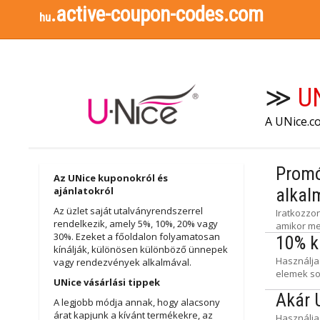
.active-coupon-codes.com
hu
≫
U
A UNice.c
Promó
Az UNice kuponokról és
ajánlatokról
alkal
Az üzlet saját utalványrendszerrel
Iratkozzo
rendelkezik, amely 5%, 10%, 20% vagy
amikor me
30%. Ezeket a főoldalon folyamatosan
10% k
kínálják, különösen különböző ünnepek
Használja
vagy rendezvények alkalmával.
elemek so
UNice vásárlási tippek
Akár 
A legjobb módja annak, hogy alacsony
árat kapjunk a kívánt termékekre, az
Használja