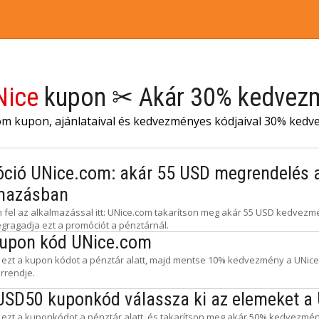
Nice
kupon ✂ Akár 30% kedvez
om kupon, ajánlataival és kedvezményes kódjaival 30% ked
ció UNice.com: akár 55 USD megrendelés 
mazásban
n fel az alkalmazással itt: UNice.com takarítson meg akár 55 USD kedvez
gragadja ezt a promóciót a pénztárnál.
upon kód UNice.com
 ezt a kupon kódot a pénztár alatt, majd mentse 10% kedvezmény a UNice.
rrendje.
USD50 kuponkód válassza ki az elemeket a
 ezt a kuponkódot a pénztár alatt, és takarítson meg akár 50% kedvezmé