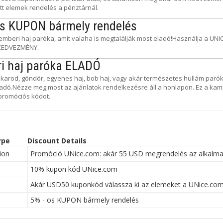
ott elemek rendelés a pénztárnál.
os KUPON bármely rendelés
 emberi haj paróka, amit valaha is megtalálják most eladó!Használja a U
 KEDVEZMÉNY.
i haj paróka ELADÓ
akarod, göndör, egyenes haj, bob haj, vagy akár természetes hullám parók
adó.Nézze meg most az ajánlatok rendelkezésre áll a honlapon. Ez a kam
promóciós kódot.
ype
Discount Details
ion
Promóció UNice.com: akár 55 USD megrendelés az alkalm
n
10% kupon kód UNice.com
n
Akár USD50 kuponkód válassza ki az elemeket a UNice.co
n
5% - os KUPON bármely rendelés