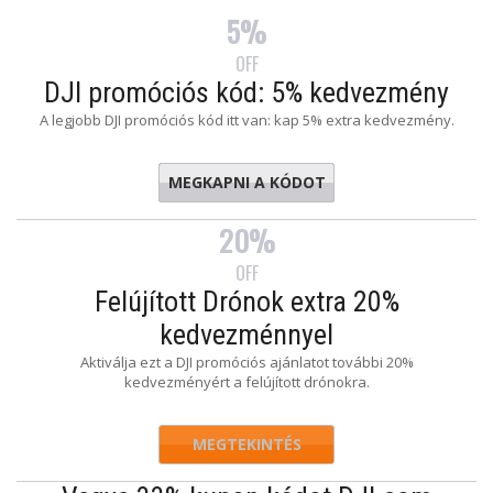
5%
OFF
DJI promóciós kód: 5% kedvezmény
A legjobb DJI promóciós kód itt van: kap 5% extra kedvezmény.
MEGKAPNI A KÓDOT
ISUALS5
20%
OFF
Felújított Drónok extra 20%
kedvezménnyel
Aktiválja ezt a DJI promóciós ajánlatot további 20%
kedvezményért a felújított drónokra.
MEGTEKINTÉS