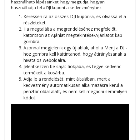
használható lépéseinket, hogy megtudja, hogyan
használhatja fel a DJI kupont a kedvezményhez.
Keressen rá az összes DJI kuponra, és olvassa el a
részleteket.
Ha megtalálta a megrendeléséhez megfelelőt,
kattintson az Ajánlat megtekintése/Ajánlatot kap
gombra.
Azonnal megjelenik egy új ablak, ahol a Menj a DJI-
hoz gombra kell kattintanod, hogy átirányítsanak a
hivatalos weboldalra.
Jelentkezzen be saját fiókjába, és tegye kedvenc
termékeit a kosárba.
Adja le a rendelését, mint általában, mert a
kedvezmény automatikusan alkalmazásra kerül a
pénztár oldal alatt, és nem kell megadni semmilyen
kódot.