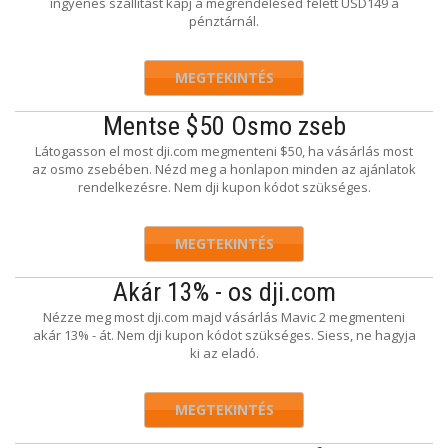
ingyenes szállítást kapj a megrendelésed felett USD149 a
pénztárnál.
MEGTEKINTÉS
Mentse $50 Osmo zseb
Látogasson el most dji.com megmenteni $50, ha vásárlás most
az osmo zsebében. Nézd meg a honlapon minden az ajánlatok
rendelkezésre. Nem dji kupon kódot szükséges.
MEGTEKINTÉS
Akár 13% - os dji.com
Nézze meg most dji.com majd vásárlás Mavic 2 megmenteni
akár 13% - át. Nem dji kupon kódot szükséges. Siess, ne hagyja
ki az eladó.
MEGTEKINTÉS