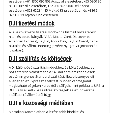
esetében, +61 1300 090 802 Ausztrália esetében, +55 0800 80
80 333 Brazília esetében, +82 080 822 1456 Dél-Korea
esetében, +853 6262 1485 Makaó Kína esetében és +886 2
8723 0819 Tajvan Kína esetében.
DJI fizetési módok
A DJI a következő fizetési módokhoz biztosít hozzáférést:
hitel- és betéti kártyák (VISA, MasterCard, Discover és
American Express), PayPal, Apple Pay, PayPal Credit, banki
átutalás és Affirm Financing (kivéve Nyugat-Virginiában és
Iowában).
DJI szállítás és költségek
A DJI különböző szállítási módokhoz és költségekhez ad
hozzáférést. Választhatja a 149 dollár feletti rendelések
esetén ingyenes Standard szállítást, illetve bizonyos díj
ellenében az Expressz szállítást. Minden csomagodat
megbízható cégeken keresztül szállítjuk, mint például a UPS, a
DHL vagy a FedEx. A szállítási költségek és az időkeret a
szállítási célállomástól függ.
DJI a közösségi médiában
Maradjon kapcsolatban a legfrissebb hírekkel és