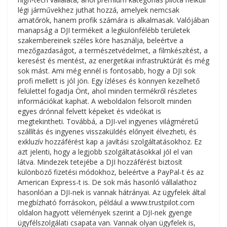
légi járművekhez juthat hozzá, amelyek nemcsak
amatőrök, hanem profik számára is alkalmasak. Valójában
manapság a DJI termékeit a legkülönfélébb területek
szakembereinek széles köre használja, beleértve a
mezőgazdaságot, a természetvédelmet, a filmkészítést, a
keresést és mentést, az energetikai infrastruktúrát és még
sok mást. Ami még ennél is fontosabb, hogy a DJI sok
profi mellett is jól jön. Egy ízléses és könnyen kezelhető
felülettel fogadja Önt, ahol minden termékről részletes
információkat kaphat. A weboldalon felsorolt minden
egyes drónnal felvett képeket és videókat is
megtekintheti. Továbbá, a DJI-vel ingyenes világméretű
szállítás és ingyenes visszaküldés előnyeit élvezheti, és
exkluzív hozzáférést kap a javítási szolgáltatásokhoz. Ez
azt jelenti, hogy a legjobb szolgáltatásokkal jól el van
látva. Mindezek tetejébe a DJI hozzáférést biztosít
különböző fizetési módokhoz, beleértve a PayPal-t és az
American Express-t is. De sok más hasonló vállalathoz
hasonlóan a DJI-nek is vannak hátrányai. Az ügyfelek által
megbízható forrásokon, például a www.trustpilot.com
oldalon hagyott vélemények szerint a DJI-nek gyenge
ügyfélszolgálati csapata van. Vannak olyan ügyfelek is,