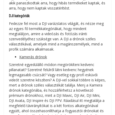
akik panaszkodtak arra, hogy hibás termékeket kaptak, és
arra, hogy nem kaptak visszatérítést.
DJI kategóriák
Fedezze fel most a DJI varázslatos világát, és nézze meg
az egyes fő termékkategóriákat, hogy mindent
megtaláljon, amire a videózás és fotózás iránti
szenvedélyéhez szüksége van. A DJI a drónok széles
választékával, amelyek mind a magánszemélyek, mind a
profik számára alkalmasak.
Kamerás drónok
Szeretné egyedülálló módon megörökíteni kedvenc
pillanatait? Szeretné felülről látni kedvenc hegyének
legmagasabb csúcsát? Vagy esetleg egy profi esküvői
videót szeretne készíteni? A DJI-vel sokkal többre is képes,
mert a drónok széles választékát találja. Menj a Kamera
drónok kategóriába, és hozzáférhetsz a következő
prémium drónokhoz, mint a DJI Mavic, DJI Air, DJI Mini,
DJI Avata, DJI Inspire és DJI FPV. Ráadásul itt megtalálja a
megfelelő távirányítókat is a két fontos alkategóriával
együtt, ahol összehasonlíthatja a fogyasztói drónokat és