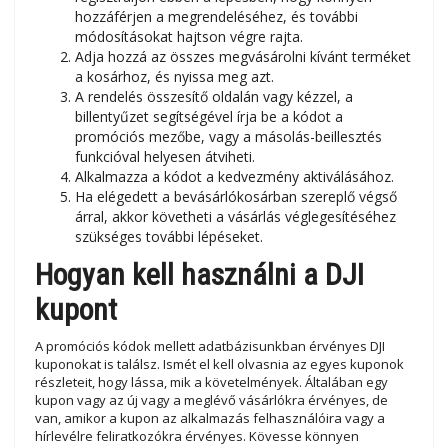
hozzáférjen a megrendeléséhez, és további
módosításokat hajtson végre rajta.
Adja hozzá az összes megvásárolni kívánt terméket
a kosárhoz, és nyissa meg azt.
A rendelés összesítő oldalán vagy kézzel, a
billentyűzet segítségével írja be a kódot a
promóciós mezőbe, vagy a másolás-beillesztés
funkcióval helyesen átviheti.
Alkalmazza a kódot a kedvezmény aktiválásához.
Ha elégedett a bevásárlókosárban szereplő végső
árral, akkor követheti a vásárlás véglegesítéséhez
szükséges további lépéseket.
Hogyan kell használni a DJI
kupont
A promóciós kódok mellett adatbázisunkban érvényes DJI
kuponokat is találsz. Ismét el kell olvasnia az egyes kuponok
részleteit, hogy lássa, mik a követelmények. Általában egy
kupon vagy az új vagy a meglévő vásárlókra érvényes, de
van, amikor a kupon az alkalmazás felhasználóira vagy a
hírlevélre feliratkozókra érvényes. Kövesse könnyen