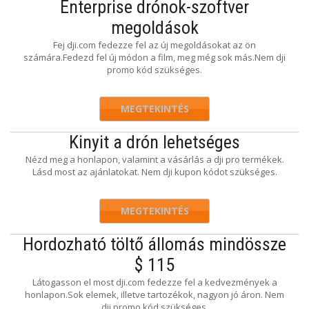
Enterprise drónok-szoftver
megoldások
Fej dji.com fedezze fel az új megoldásokat az ön
számára.Fedezd fel új módon a film, meg még sok más.Nem dji
promo kód szükséges.
MEGTEKINTÉS
Kinyit a drón lehetséges
Nézd meg a honlapon, valamint a vásárlás a dji pro termékek.
Lásd most az ajánlatokat. Nem dji kupon kódot szükséges.
MEGTEKINTÉS
Hordozható töltő állomás mindössze
$ 115
Látogasson el most dji.com fedezze fel a kedvezmények a
honlapon.Sok elemek, illetve tartozékok, nagyon jó áron. Nem
dji promo kód szükséges.