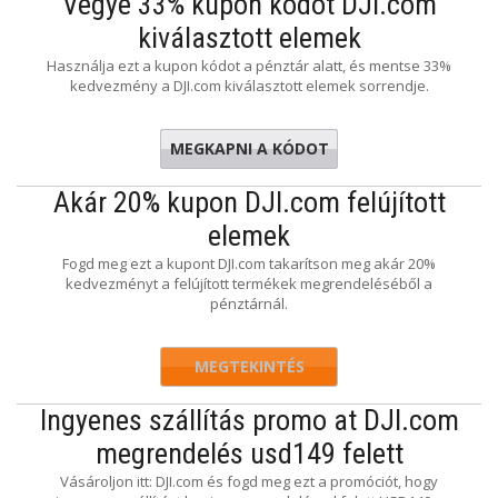
Vegye 33% kupon kódot DJI.com
kiválasztott elemek
Használja ezt a kupon kódot a pénztár alatt, és mentse 33%
kedvezmény a DJI.com kiválasztott elemek sorrendje.
MEGKAPNI A KÓDOT
RONEMAS
Akár 20% kupon DJI.com felújított
elemek
Fogd meg ezt a kupont DJI.com takarítson meg akár 20%
kedvezményt a felújított termékek megrendeléséből a
pénztárnál.
MEGTEKINTÉS
Ingyenes szállítás promo at DJI.com
megrendelés usd149 felett
Vásároljon itt: DJI.com és fogd meg ezt a promóciót, hogy