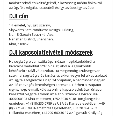
módszerekről és költségekről, a közösségi média fiókokról,
az ügyfélszolgálati csapatról és így tovább, így tovább.
DJI cím
14. emelet, nyugati szárny,
Skyworth Semiconductor Design Building,
No. 18 Gaoxin South 4th Ave,
Nanshan District, Shenzhen,
Kína, 518057.
DJI kapcsolatfelvételi módszerek
Ha segítségre van szüksége, nézze meg közelebbről a
hivatalos weboldal GYIK oldalát, ahol a leggyakoribb
kérdésekre talál válaszokat. Ha még mindig szüksége van
szakmai segítségre és tanácsra, akkor vegye fel a kapcsolatot
az ügyfélszolgálattal a nap 24 órájában, a hét minden napján
az Élő csevegés lehetőségen keresztül. Elérheti a csapatot
úgy is, hogy e-mailt küld az online kapcsolatfelvételi űrlapon
keresztül, vagy telefonon az alábbi számok egyikén: +86
4007000303 Kína esetében, +852 3030 6038 Hongkong Kína
esetében, +1 (818) 235 0789 az USA és Kanada esetében, +49
(0) 9771-906 990 Németország esetében, +31 20 654 5202
Hollandia esetében, +44 207 660 30 37 az Egyesült Királyság