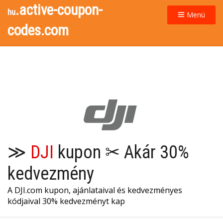
.active-coupon-
hu
Menü
codes.com
≫
DJI
kupon ✂ Akár 30%
kedvezmény
A DJI.com kupon, ajánlataival és kedvezményes
kódjaival 30% kedvezményt kap