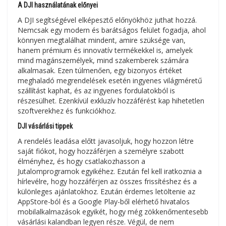
A DJI használatának előnyei
A DJI segítségével elképesztő előnyökhöz juthat hozzá.
Nemcsak egy modern és barátságos felület fogadja, ahol
könnyen megtalálhat mindent, amire szüksége van,
hanem prémium és innovatív termékekkel is, amelyek
mind magánszemélyek, mind szakemberek számára
alkalmasak. Ezen túlmenően, egy bizonyos értéket
meghaladó megrendelések esetén ingyenes világméretű
szállítást kaphat, és az ingyenes fordulatokból is
részesülhet. Ezenkívül exkluzív hozzáférést kap hihetetlen
szoftverekhez és funkciókhoz.
DJI vásárlási tippek
A rendelés leadása előtt javasoljuk, hogy hozzon létre
saját fiókot, hogy hozzáférjen a személyre szabott
élményhez, és hogy csatlakozhasson a
Jutalomprogramok egyikéhez. Ezután fel kell iratkoznia a
hírlevélre, hogy hozzáférjen az összes frissítéshez és a
különleges ajánlatokhoz. Ezután érdemes letöltenie az
AppStore-ból és a Google Play-ből elérhető hivatalos
mobilalkalmazások egyikét, hogy még zökkenőmentesebb
vásárlási kalandban legyen része. Végül, de nem