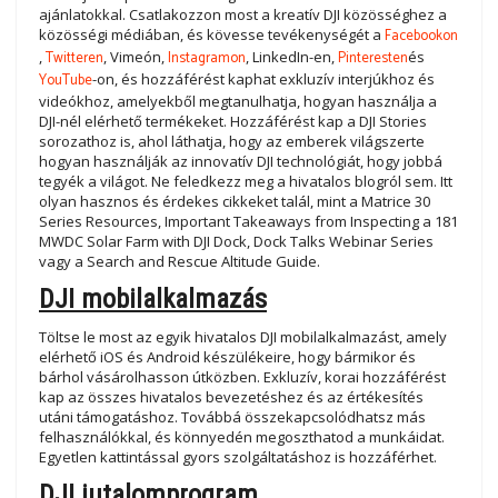
ajánlatokkal. Csatlakozzon most a kreatív DJI közösséghez a
közösségi médiában, és kövesse tevékenységét a
Facebookon
,
Twitteren
, Vimeón,
Instagramon
, LinkedIn-en,
Pinteresten
és
YouTube
-on, és hozzáférést kaphat exkluzív interjúkhoz és
videókhoz, amelyekből megtanulhatja, hogyan használja a
DJI-nél elérhető termékeket. Hozzáférést kap a DJI Stories
sorozathoz is, ahol láthatja, hogy az emberek világszerte
hogyan használják az innovatív DJI technológiát, hogy jobbá
tegyék a világot. Ne feledkezz meg a hivatalos blogról sem. Itt
olyan hasznos és érdekes cikkeket talál, mint a Matrice 30
Series Resources, Important Takeaways from Inspecting a 181
MWDC Solar Farm with DJI Dock, Dock Talks Webinar Series
vagy a Search and Rescue Altitude Guide.
DJI mobilalkalmazás
Töltse le most az egyik hivatalos DJI mobilalkalmazást, amely
elérhető iOS és Android készülékeire, hogy bármikor és
bárhol vásárolhasson útközben. Exkluzív, korai hozzáférést
kap az összes hivatalos bevezetéshez és az értékesítés
utáni támogatáshoz. Továbbá összekapcsolódhatsz más
felhasználókkal, és könnyedén megoszthatod a munkáidat.
Egyetlen kattintással gyors szolgáltatáshoz is hozzáférhet.
DJI jutalomprogram