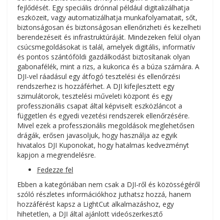
fejlődését. Egy speciális drónnal például digitalizálhatja
eszközeit, vagy automatizálhatja munkafolyamatait, sőt,
biztonságosan és biztonságosan ellenőrizheti és kezelheti
berendezéseit és infrastruktúráját. Mindezeken felül olyan
csúcsmegoldásokat is talál, amelyek digitális, informatív
és pontos szántóföldi gazdálkodást biztosítanak olyan
gabonafélék, mint a rizs, a kukorica és a búza számára. A
DJI-vel ráadásul egy átfogó tesztelési és ellenőrzési
rendszerhez is hozzáférhet. A DJI kifejlesztett egy
szimulátorok, tesztelési műveleti központ és egy
professzionális csapat által képviselt eszközláncot a
független és egyedi vezetési rendszerek ellenőrzésére.
Mivel ezek a professzionális megoldások meglehetősen
drágák, erősen javasoljuk, hogy használja az egyik
hivatalos DJI Kuponokat, hogy hatalmas kedvezményt
kapjon a megrendelésre.
Fedezze fel
Ebben a kategóriában nem csak a DJI-ről és közösségéről
szóló részletes információkhoz juthatsz hozzá, hanem
hozzáférést kapsz a LightCut alkalmazáshoz, egy
hihetetlen, a DJI által ajánlott videószerkesztő