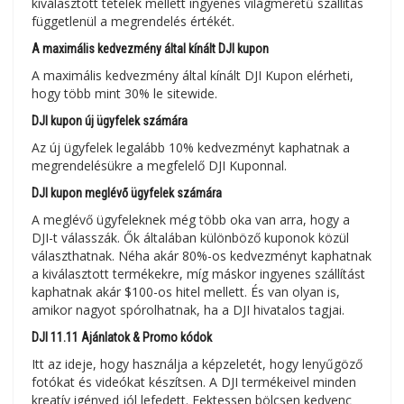
kiválasztott tételek mellett ingyenes világméretű szállítás
függetlenül a megrendelés értékét.
A maximális kedvezmény által kínált DJI kupon
A maximális kedvezmény által kínált DJI Kupon elérheti,
hogy több mint 30% le sitewide.
DJI kupon új ügyfelek számára
Az új ügyfelek legalább 10% kedvezményt kaphatnak a
megrendelésükre a megfelelő DJI Kuponnal.
DJI kupon meglévő ügyfelek számára
A meglévő ügyfeleknek még több oka van arra, hogy a
DJI-t válasszák. Ők általában különböző kuponok közül
választhatnak. Néha akár 80%-os kedvezményt kaphatnak
a kiválasztott termékekre, míg máskor ingyenes szállítást
kaphatnak akár $100-os hitel mellett. És van olyan is,
amikor nagyot spórolhatnak, ha a DJI hivatalos tagjai.
DJI 11.11 Ajánlatok & Promo kódok
Itt az ideje, hogy használja a képzeletét, hogy lenyűgöző
fotókat és videókat készítsen. A DJI termékeivel minden
kreatív igényed jól lefedett. Fektessen bölcsen kedvenc