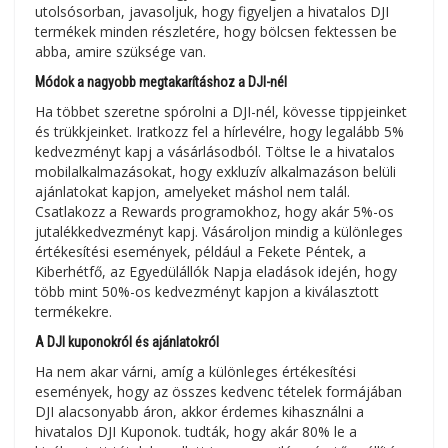
utolsósorban, javasoljuk, hogy figyeljen a hivatalos DJI
termékek minden részletére, hogy bölcsen fektessen be
abba, amire szüksége van.
Módok a nagyobb megtakarításhoz a DJI-nél
Ha többet szeretne spórolni a DJI-nél, kövesse tippjeinket
és trükkjeinket. Iratkozz fel a hírlevélre, hogy legalább 5%
kedvezményt kapj a vásárlásodból. Töltse le a hivatalos
mobilalkalmazásokat, hogy exkluzív alkalmazáson belüli
ajánlatokat kapjon, amelyeket máshol nem talál.
Csatlakozz a Rewards programokhoz, hogy akár 5%-os
jutalékkedvezményt kapj. Vásároljon mindig a különleges
értékesítési események, például a Fekete Péntek, a
Kiberhétfő, az Egyedülállók Napja eladások idején, hogy
több mint 50%-os kedvezményt kapjon a kiválasztott
termékekre.
A DJI kuponokról és ajánlatokról
Ha nem akar várni, amíg a különleges értékesítési
események, hogy az összes kedvenc tételek formájában
DJI alacsonyabb áron, akkor érdemes kihasználni a
hivatalos DJI Kuponok. tudták, hogy akár 80% le a