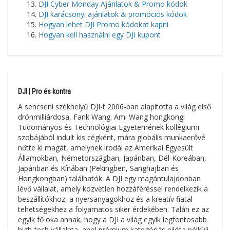
DJI Cyber Monday Ajánlatok & Promo kódok
DJI karácsonyi ajánlatok & promóciós kódok
Hogyan lehet DJI Promo kódokat kapni
Hogyan kell használni egy DJI kupont
DJI | Pro és kontra
A sencseni székhelyű DJI-t 2006-ban alapította a világ első
drónmilliárdosa, Fank Wang. Ami Wang hongkongi
Tudományos és Technológiai Egyetemének kollégiumi
szobájából indult kis cégként, mára globális munkaerővé
nőtte ki magát, amelynek irodái az Amerikai Egyesült
Államokban, Németországban, Japánban, Dél-Koreában,
Japánban és Kínában (Pekingben, Sanghajban és
Hongkongban) találhatók. A DJI egy magántulajdonban
lévő vállalat, amely közvetlen hozzáféréssel rendelkezik a
beszállítókhoz, a nyersanyagokhoz és a kreatív fiatal
tehetségekhez a folyamatos siker érdekében. Talán ez az
egyik fő oka annak, hogy a DJI a világ egyik legfontosabb
high-tech vállalata, ahol prémium kategóriás pilóta nélküli