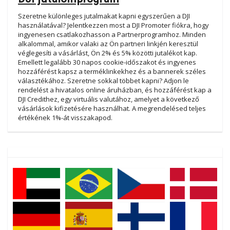
Szeretne különleges jutalmakat kapni egyszerűen a DJI
használatával? Jelentkezzen most a DJI Promoter fiókra, hogy
ingyenesen csatlakozhasson a Partnerprogramhoz. Minden
alkalommal, amikor valaki az Ön partneri linkjén keresztül
véglegesíti a vásárlást, Ön 2% és 5% közötti jutalékot kap.
Emellett legalább 30 napos cookie-időszakot és ingyenes
hozzáférést kapsz a terméklinkekhez és a bannerek széles
választékához. Szeretne sokkal többet kapni? Adjon le
rendelést a hivatalos online áruházban, és hozzáférést kap a
DJI Credithez, egy virtuális valutához, amelyet a következő
vásárlások kifizetésére használhat. A megrendelésed teljes
értékének 1%-át visszakapod.