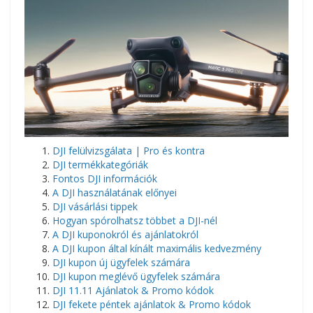
DJI felülvizsgálata | Pro és kontra
DJI termékkategóriák
Fontos DJI információk
A DJI használatának előnyei
DJI vásárlási tippek
Hogyan spórolhatsz többet a DJI-nél
A DJI kuponokról és ajánlatokról
A DJI kupon által kínált maximális kedvezmény
DJI kupon új ügyfelek számára
DJI kupon meglévő ügyfelek számára
DJI 11.11 Ajánlatok & Promo kódok
DJI fekete péntek ajánlatok & Promo kódok