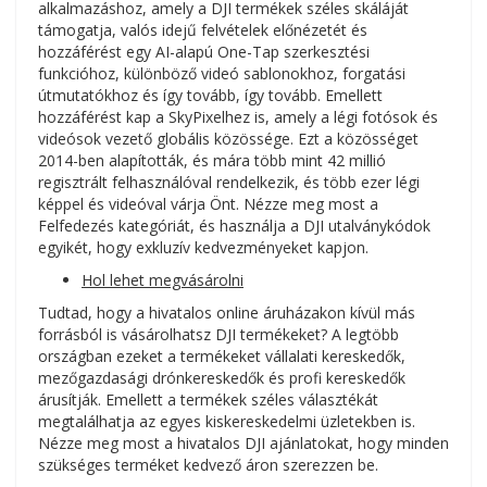
alkalmazáshoz, amely a DJI termékek széles skáláját
támogatja, valós idejű felvételek előnézetét és
hozzáférést egy AI-alapú One-Tap szerkesztési
funkcióhoz, különböző videó sablonokhoz, forgatási
útmutatókhoz és így tovább, így tovább. Emellett
hozzáférést kap a SkyPixelhez is, amely a légi fotósok és
videósok vezető globális közössége. Ezt a közösséget
2014-ben alapították, és mára több mint 42 millió
regisztrált felhasználóval rendelkezik, és több ezer légi
képpel és videóval várja Önt. Nézze meg most a
Felfedezés kategóriát, és használja a DJI utalványkódok
egyikét, hogy exkluzív kedvezményeket kapjon.
Hol lehet megvásárolni
Tudtad, hogy a hivatalos online áruházakon kívül más
forrásból is vásárolhatsz DJI termékeket? A legtöbb
országban ezeket a termékeket vállalati kereskedők,
mezőgazdasági drónkereskedők és profi kereskedők
árusítják. Emellett a termékek széles választékát
megtalálhatja az egyes kiskereskedelmi üzletekben is.
Nézze meg most a hivatalos DJI ajánlatokat, hogy minden
szükséges terméket kedvező áron szerezzen be.