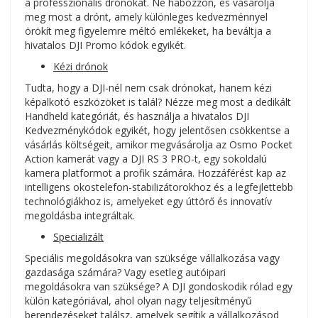
a professzionális drónokat. Ne habozzon, és vásárolja
meg most a drónt, amely különleges kedvezménnyel
örökít meg figyelemre méltó emlékeket, ha beváltja a
hivatalos DJI Promo kódok egyikét.
Kézi drónok
Tudta, hogy a DJI-nél nem csak drónokat, hanem kézi
képalkotó eszközöket is talál? Nézze meg most a dedikált
Handheld kategóriát, és használja a hivatalos DJI
Kedvezménykódok egyikét, hogy jelentősen csökkentse a
vásárlás költségeit, amikor megvásárolja az Osmo Pocket
Action kamerát vagy a DJI RS 3 PRO-t, egy sokoldalú
kamera platformot a profik számára. Hozzáférést kap az
intelligens okostelefon-stabilizátorokhoz és a legfejlettebb
technológiákhoz is, amelyeket egy úttörő és innovatív
megoldásba integráltak.
Specializált
Speciális megoldásokra van szüksége vállalkozása vagy
gazdasága számára? Vagy esetleg autóipari
megoldásokra van szüksége? A DJI gondoskodik rólad egy
külön kategóriával, ahol olyan nagy teljesítményű
berendezéseket találsz, amelyek segítik a vállalkozásod