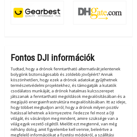
Fontos DJI információk
Tudtad, hogy a drónok fenntartható alternatívát jelentenek
bolygónk biztonságosabb és zöldebb jövőjéért? Annak
köszönhetően, hogy ezek a drónok adatokat gyűjthetnek
természetvédelmi projektekhez, és támogatják a kutatók
csodálatos munkáját, a drónok hatalmas kulcsszerepet
játszanak a fenntartható megoldások megvalósításában és a
megújuló energiainfrastruktúra megvalósításában. Itt az ideje,
hogy többet megtudjon arról, hogy a drónok milyen pozitív
hatással lehetnek a környezetre. Fedezze fel most a DJI
világát, és vásároljon meg mindent, amire szüksége van a
világ egyik vezető cégétől. Mielőtt ezt megtenné, van még
néhány dolog, amit figyelembe kell vennie, beleértve a
megfelelő információkat a fizetési módokról, a szállítási