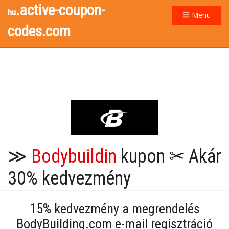
.active-coupon-
hu
Menü
codes.com
≫
Bodybuildin
kupon ✂ Akár
30% kedvezmény
15% kedvezmény a megrendelés
BodyBuilding.com e-mail regisztráció