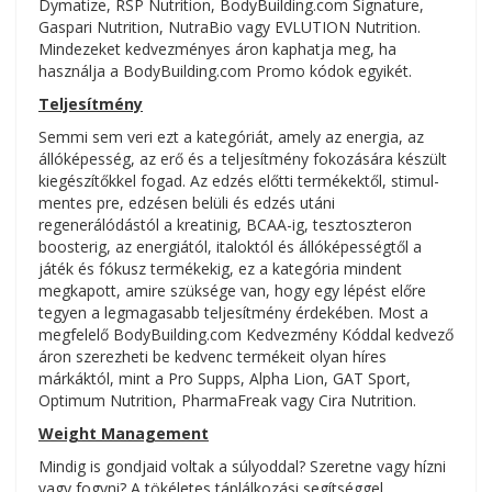
Dymatize, RSP Nutrition, BodyBuilding.com Signature,
Gaspari Nutrition, NutraBio vagy EVLUTION Nutrition.
Mindezeket kedvezményes áron kaphatja meg, ha
használja a BodyBuilding.com Promo kódok egyikét.
Teljesítmény
Semmi sem veri ezt a kategóriát, amely az energia, az
állóképesség, az erő és a teljesítmény fokozására készült
kiegészítőkkel fogad. Az edzés előtti termékektől, stimul-
mentes pre, edzésen belüli és edzés utáni
regenerálódástól a kreatinig, BCAA-ig, tesztoszteron
boosterig, az energiától, italoktól és állóképességtől a
játék és fókusz termékekig, ez a kategória mindent
megkapott, amire szüksége van, hogy egy lépést előre
tegyen a legmagasabb teljesítmény érdekében. Most a
megfelelő BodyBuilding.com Kedvezmény Kóddal kedvező
áron szerezheti be kedvenc termékeit olyan híres
márkáktól, mint a Pro Supps, Alpha Lion, GAT Sport,
Optimum Nutrition, PharmaFreak vagy Cira Nutrition.
Weight Management
Mindig is gondjaid voltak a súlyoddal? Szeretne vagy hízni
vagy fogyni? A tökéletes táplálkozási segítséggel