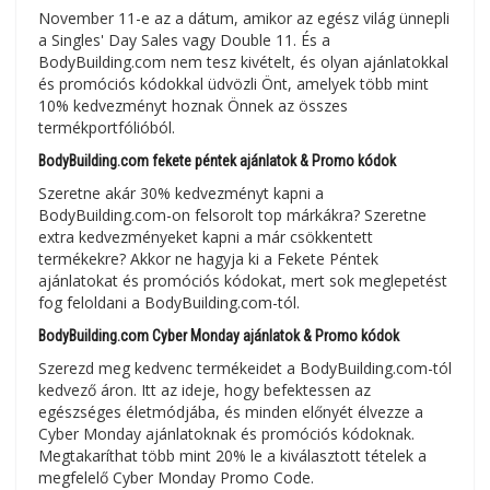
November 11-e az a dátum, amikor az egész világ ünnepli
a Singles' Day Sales vagy Double 11. És a
BodyBuilding.com nem tesz kivételt, és olyan ajánlatokkal
és promóciós kódokkal üdvözli Önt, amelyek több mint
10% kedvezményt hoznak Önnek az összes
termékportfólióból.
BodyBuilding.com fekete péntek ajánlatok & Promo kódok
Szeretne akár 30% kedvezményt kapni a
BodyBuilding.com-on felsorolt top márkákra? Szeretne
extra kedvezményeket kapni a már csökkentett
termékekre? Akkor ne hagyja ki a Fekete Péntek
ajánlatokat és promóciós kódokat, mert sok meglepetést
fog feloldani a BodyBuilding.com-tól.
BodyBuilding.com Cyber Monday ajánlatok & Promo kódok
Szerezd meg kedvenc termékeidet a BodyBuilding.com-tól
kedvező áron. Itt az ideje, hogy befektessen az
egészséges életmódjába, és minden előnyét élvezze a
Cyber Monday ajánlatoknak és promóciós kódoknak.
Megtakaríthat több mint 20% le a kiválasztott tételek a
megfelelő Cyber Monday Promo Code.