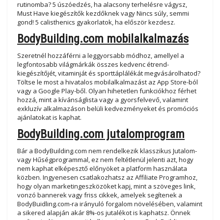
rutinomba? 5 úszóedzés, ha alacsony terhelésre vágysz,
Must Have kiegészítők kezdőknek vagy Nincs súly, semmi
gond! 5 calisthenics gyakorlatok, ha először kezdesz.
BodyBuilding.com mobilalkalmazás
Szeretnél hozzáférni a leggyorsabb módhoz, amellyel a
legfontosabb világmárkák összes kedvenc étrend-
kiegészítőjét, vitaminját és sporttáplálékát megvásárolhatod?
Töltse le most a hivatalos mobilalkalmazást az App Store-ból
vagy a Google Play-ből. Olyan hihetetlen funkciókhoz férhet
hozzá, mint a kívánságlista vagy a gyorsfelvevő, valamint
exkluzív alkalmazáson belüli kedvezményeket és promóciós
ajánlatokat is kaphat.
BodyBuilding.com jutalomprogram
Bár a BodyBuilding.com nem rendelkezik klasszikus Jutalom-
vagy Hűségprogrammal, ez nem feltétlenül jelenti azt, hogy
nem kaphat elképesztő előnyöket a platform használata
közben. Ingyenesen csatlakozhatsz az Affiliate Programhoz,
hogy olyan marketingeszközöket kapj, mint a szöveges link,
vonzó bannerek vagy friss cikkek, amelyek segítenek a
BodyBuidling.com-ra irányuló forgalom növelésében, valamint
a sikered alapján akár 8%-os jutalékot is kaphatsz. Önnek