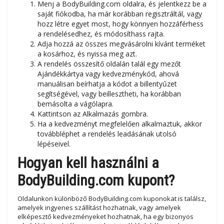
Menj a BodyBuilding.com oldalra, és jelentkezz be a
saját fiókodba, ha már korábban regisztráltál, vagy
hozz létre egyet most, hogy könnyen hozzáférhess
a rendelésedhez, és módosíthass rajta.
Adja hozzá az összes megvásárolni kívánt terméket
a kosárhoz, és nyissa meg azt.
A rendelés összesítő oldalán talál egy mezőt
Ajándékkártya vagy kedvezménykód, ahová
manuálisan beírhatja a kódot a billentyűzet
segítségével, vagy beillesztheti, ha korábban
bemásolta a vágólapra.
Kattintson az Alkalmazás gombra.
Ha a kedvezményt megfelelően alkalmaztuk, akkor
továbbléphet a rendelés leadásának utolsó
lépéseivel.
Hogyan kell használni a
BodyBuilding.com kupont?
Oldalunkon különböző BodyBuilding.com kuponokat is találsz,
amelyek ingyenes szállítást hozhatnak, vagy amelyek
elképesztő kedvezményeket hozhatnak, ha egy bizonyos