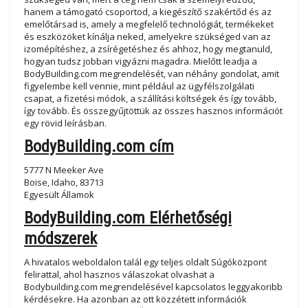
hanem a támogató csoportod, a kiegészítő szakértőd és az
emelőtársad is, amely a megfelelő technológiát, termékeket
és eszközöket kínálja neked, amelyekre szükséged van az
izomépítéshez, a zsírégetéshez és ahhoz, hogy megtanuld,
hogyan tudsz jobban vigyázni magadra. Mielőtt leadja a
BodyBuilding.com megrendelését, van néhány gondolat, amit
figyelembe kell vennie, mint például az ügyfélszolgálati
csapat, a fizetési módok, a szállítási költségek és így tovább,
így tovább. És összegyűjtöttük az összes hasznos információt
egy rövid leírásban.
BodyBuilding.com cím
5777 N Meeker Ave
Boise, Idaho, 83713
Egyesült Államok
BodyBuilding.com Elérhetőségi
módszerek
A hivatalos weboldalon talál egy teljes oldalt Súgóközpont
felirattal, ahol hasznos válaszokat olvashat a
Bodybuilding.com megrendelésével kapcsolatos leggyakoribb
kérdésekre. Ha azonban az ott közzétett információk