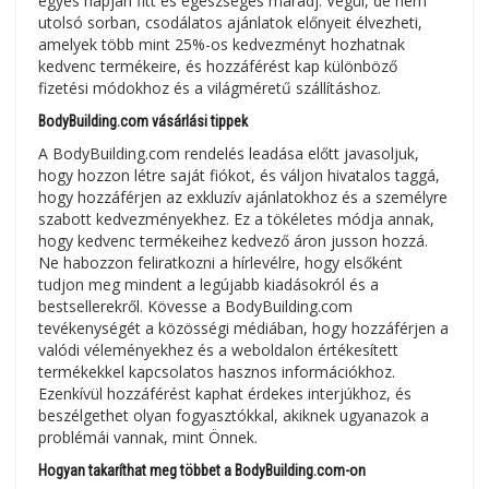
egyes napján fitt és egészséges maradj. Végül, de nem
utolsó sorban, csodálatos ajánlatok előnyeit élvezheti,
amelyek több mint 25%-os kedvezményt hozhatnak
kedvenc termékeire, és hozzáférést kap különböző
fizetési módokhoz és a világméretű szállításhoz.
BodyBuilding.com vásárlási tippek
A BodyBuilding.com rendelés leadása előtt javasoljuk,
hogy hozzon létre saját fiókot, és váljon hivatalos taggá,
hogy hozzáférjen az exkluzív ajánlatokhoz és a személyre
szabott kedvezményekhez. Ez a tökéletes módja annak,
hogy kedvenc termékeihez kedvező áron jusson hozzá.
Ne habozzon feliratkozni a hírlevélre, hogy elsőként
tudjon meg mindent a legújabb kiadásokról és a
bestsellerekről. Kövesse a BodyBuilding.com
tevékenységét a közösségi médiában, hogy hozzáférjen a
valódi véleményekhez és a weboldalon értékesített
termékekkel kapcsolatos hasznos információkhoz.
Ezenkívül hozzáférést kaphat érdekes interjúkhoz, és
beszélgethet olyan fogyasztókkal, akiknek ugyanazok a
problémái vannak, mint Önnek.
Hogyan takaríthat meg többet a BodyBuilding.com-on