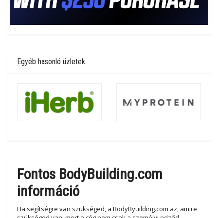
Egyéb hasonló üzletek
Fontos BodyBuilding.com
információ
Ha segítségre van szükséged, a BodyByuilding.com az, amire
szükséged van, mert a cég nem csak a személyi edződ,