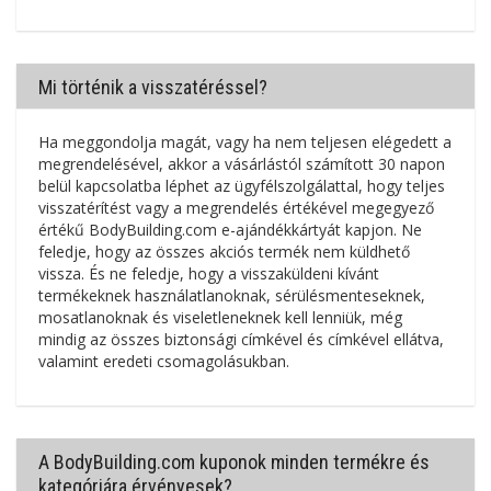
Mi történik a visszatéréssel?
Ha meggondolja magát, vagy ha nem teljesen elégedett a
megrendelésével, akkor a vásárlástól számított 30 napon
belül kapcsolatba léphet az ügyfélszolgálattal, hogy teljes
visszatérítést vagy a megrendelés értékével megegyező
értékű BodyBuilding.com e-ajándékkártyát kapjon. Ne
feledje, hogy az összes akciós termék nem küldhető
vissza. És ne feledje, hogy a visszaküldeni kívánt
termékeknek használatlanoknak, sérülésmenteseknek,
mosatlanoknak és viseletleneknek kell lenniük, még
mindig az összes biztonsági címkével és címkével ellátva,
valamint eredeti csomagolásukban.
A BodyBuilding.com kuponok minden termékre és
kategóriára érvényesek?