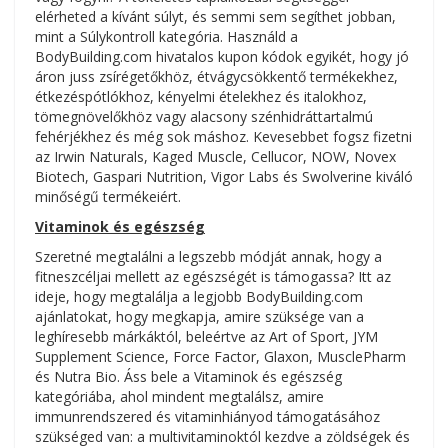
elérheted a kívánt súlyt, és semmi sem segíthet jobban,
mint a Súlykontroll kategória. Használd a
BodyBuilding.com hivatalos kupon kódok egyikét, hogy jó
áron juss zsírégetőkhöz, étvágycsökkentő termékekhez,
étkezéspótlókhoz, kényelmi ételekhez és italokhoz,
tömegnövelőkhöz vagy alacsony szénhidráttartalmú
fehérjékhez és még sok máshoz. Kevesebbet fogsz fizetni
az Irwin Naturals, Kaged Muscle, Cellucor, NOW, Novex
Biotech, Gaspari Nutrition, Vigor Labs és Swolverine kiváló
minőségű termékeiért.
Vitaminok és egészség
Szeretné megtalálni a legszebb módját annak, hogy a
fitneszcéljai mellett az egészségét is támogassa? Itt az
ideje, hogy megtalálja a legjobb BodyBuilding.com
ajánlatokat, hogy megkapja, amire szüksége van a
leghíresebb márkáktól, beleértve az Art of Sport, JYM
Supplement Science, Force Factor, Glaxon, MusclePharm
és Nutra Bio. Áss bele a Vitaminok és egészség
kategóriába, ahol mindent megtalálsz, amire
immunrendszered és vitaminhiányod támogatásához
szükséged van: a multivitaminoktól kezdve a zöldségek és