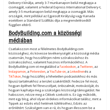
Delivery-t kínálja, amely 3-7 munkanapon belül megkapja a
csomagját, valamint a Federal Express International Delivery-t,
amely 3-5 munkanapon belül megkapja a csomagját. Más
országok, mint például az Egyesült Királyság vagy Kanada
esetében a Standard Szállítás díja a megrendelésedtől
függően eltérő.
BodyBuilding.com a közösségi
médiában
Csatlakozzon most a félelmetes BodyBuilding.com
közösséghez, és kövesse tevékenységét a közösségi média
csatornán, hogy hozzáférjen némi szórakozáshoz és
szórakozáshoz, valamint hasznos információkhoz. A
BodyBuilding.com-ot megtalálod a
Facebookon
, a
Twitteren
, az
Instagramon
, a
Pinteresten
, a
YouTube-on
, a
LinkedInen
és a
TikTokon
, hogy hozzáférj a hihetetlen podcastokhoz és más
típusú tartalmakhoz a terület szakértőitől. Fedezze fel most,
hogyan építheti fel fitneszcéljait, önbizalmát, motivációját, és
hogyan kaphatja meg a szükséges közösségi támogatást. Ne
habozzon, nézze meg a Cikkek szekciót is. Ez úgy működik,
mint egy blog, ahol olyan érdekes információkat találsz, mint a
Tippek az edzés első hetének túléléséhez, Edzés az
erőnlétért: Szükségem van-e rá, és hogyan illesszem be a