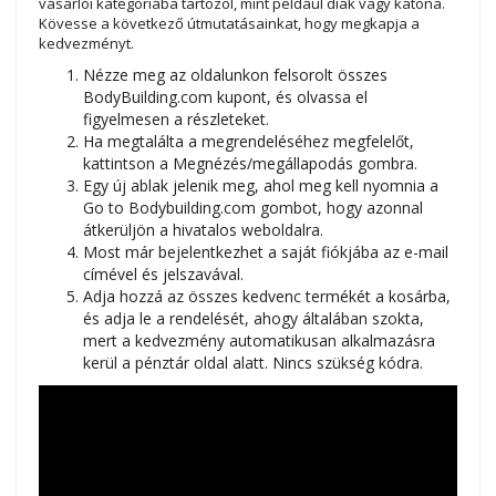
vásárlói kategóriába tartozol, mint például diák vagy katona.
Kövesse a következő útmutatásainkat, hogy megkapja a
kedvezményt.
Nézze meg az oldalunkon felsorolt összes
BodyBuilding.com kupont, és olvassa el
figyelmesen a részleteket.
Ha megtalálta a megrendeléséhez megfelelőt,
kattintson a Megnézés/megállapodás gombra.
Egy új ablak jelenik meg, ahol meg kell nyomnia a
Go to Bodybuilding.com gombot, hogy azonnal
átkerüljön a hivatalos weboldalra.
Most már bejelentkezhet a saját fiókjába az e-mail
címével és jelszavával.
Adja hozzá az összes kedvenc termékét a kosárba,
és adja le a rendelését, ahogy általában szokta,
mert a kedvezmény automatikusan alkalmazásra
kerül a pénztár oldal alatt. Nincs szükség kódra.