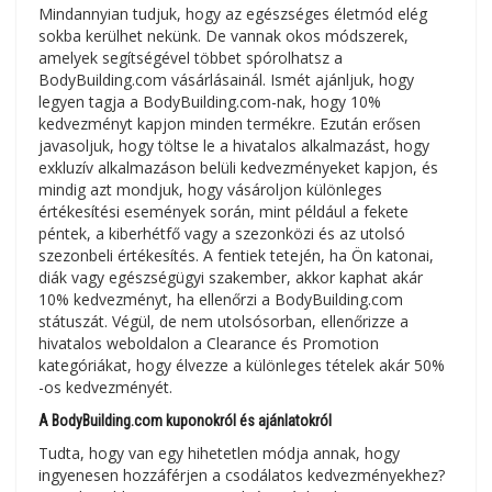
Mindannyian tudjuk, hogy az egészséges életmód elég
sokba kerülhet nekünk. De vannak okos módszerek,
amelyek segítségével többet spórolhatsz a
BodyBuilding.com vásárlásainál. Ismét ajánljuk, hogy
legyen tagja a BodyBuilding.com-nak, hogy 10%
kedvezményt kapjon minden termékre. Ezután erősen
javasoljuk, hogy töltse le a hivatalos alkalmazást, hogy
exkluzív alkalmazáson belüli kedvezményeket kapjon, és
mindig azt mondjuk, hogy vásároljon különleges
értékesítési események során, mint például a fekete
péntek, a kiberhétfő vagy a szezonközi és az utolsó
szezonbeli értékesítés. A fentiek tetején, ha Ön katonai,
diák vagy egészségügyi szakember, akkor kaphat akár
10% kedvezményt, ha ellenőrzi a BodyBuilding.com
státuszát. Végül, de nem utolsósorban, ellenőrizze a
hivatalos weboldalon a Clearance és Promotion
kategóriákat, hogy élvezze a különleges tételek akár 50%
-os kedvezményét.
A BodyBuilding.com kuponokról és ajánlatokról
Tudta, hogy van egy hihetetlen módja annak, hogy
ingyenesen hozzáférjen a csodálatos kedvezményekhez?