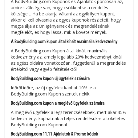
A BodyBuilding.com Kuponok és Ajánlatok pontosan az,
amire szüksége van, hogy csökkentse a rendelés
költségeit. Ha be akarja váltani az egyik ilyen kupont,
akkor el kell olvasnia az egyes kuponok részleteit, hogy
megtalálja az Ön igényeinek és megrendelésének
megfelelőt, és hogy lássa, mik a követelmények.
A BodyBuilding.com kupon által kínált maximális kedvezmény
A BodyBuilding.com Kupon által kínált maximális
kedvezmény az, amely legalább 20% kedvezményt kínál
az egész oldalra vonatkozóan, függetlenül a megrendelés
értékétől vagy egyéb feltételektől.
BodyBuilding.com kupon új ügyfelek számára
Időről időre, az új ügyfelek kaphat 10% le a
BodyBuilding.com Kupon szentelt nekik.
BodyBuilding.com kupon a meglévő ügyfelek számára
A meglévő ügyfelek a legszerencsésebbek, mert akár 35%
kedvezményt kaphatnak a teljes rendelésükre a tökéletes
BodyBuilding.com Kuponnal.
BodyBuilding.com 11.11 Ajánlatok & Promo kódok