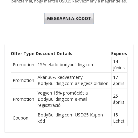
pénztárnál, hogy mentse USD25 kedvezmény a megrendelés.
MEGKAPNI A KÓDOT
BBCOM25
Offer Type
Discount Details
Expires
14
Promotion
15% eladó bodybuilding.com
június
Akár 30% kedvezmény
17
Promotion
BodyBuilding.com az egész oldalon
április
Vegyen 15% promóciót a
25
Promotion
BodyBuilding.com e-mail
április
regisztráció
BodyBuilding.com USD25 Kupon
15
Coupon
kód
Lehet