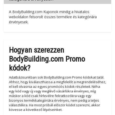
A BodyBuilding.com Kuponok mindig a hivatalos
weboldalon felsorolt összes termékre és kategóriára
érvényesek.
Hogyan szerezzen
BodyBuilding.com Promo
kódok?
Adatbázisunkban sok BodyBuilding.com Promo kódokat talál.
Ahhoz, hogy kiválaszthassa a megfelelőt a megrendeléséhez,
el kell olvasnia az egyes promóciós kódok részleteit. Néha
egy kód vagy új vagy meglévő vásárlókra érvényes, míg
máskor a kód csak hírlevélre feliratkozókra vagy egy
bizonyos termékkategóriára érvényes, nem pedig a teljes
választékra. Ha most próbál először kódot szerezni, akkor
kövesse a következő lépéseinket.