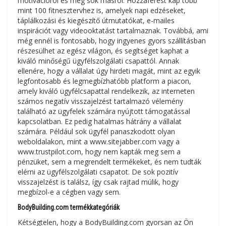
motivációról és még sok másról. Hozzáférést kap több
mint 100 fitnesztervhez is, amelyek napi edzéseket,
táplálkozási és kiegészítő útmutatókat, e-mailes
inspirációt vagy videooktatást tartalmaznak. Továbbá, ami
még ennél is fontosabb, hogy ingyenes gyors szállításban
részesülhet az egész világon, és segítséget kaphat a
kiváló minőségű ügyfélszolgálati csapattól. Annak
ellenére, hogy a vállalat úgy hirdeti magát, mint az egyik
legfontosabb és legmegbízhatóbb platform a piacon,
amely kiváló ügyfélcsapattal rendelkezik, az interneten
számos negatív visszajelzést tartalmazó vélemény
található az ügyfelek számára nyújtott támogatással
kapcsolatban. Ez pedig hatalmas hátrány a vállalat
számára. Például sok ügyfél panaszkodott olyan
weboldalakon, mint a www.sitejabber.com vagy a
www.trustpilot.com, hogy nem kapták meg sem a
pénzüket, sem a megrendelt termékeket, és nem tudták
elérni az ügyfélszolgálati csapatot. De sok pozitív
visszajelzést is találsz, így csak rajtad múlik, hogy
megbízol-e a cégben vagy sem.
BodyBuilding.com termékkategóriák
Kétségtelen, hogy a BodyBuilding.com gyorsan az Ön