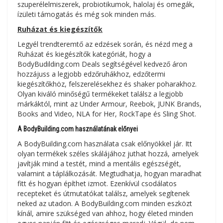
szuperélelmiszerek, probiotikumok, halolaj és omegák,
ízületi támogatás és még sok minden más.
Ruházat és kiegészítők
Legyél trendteremtő az edzések során, és nézd meg a
Ruházat és kiegészítők kategóriát, hogy a
BodyBudilding.com Deals segítségével kedvező áron
hozzájuss a legjobb edzőruhákhoz, edzőtermi
kiegészítőkhöz, felszerelésekhez és shaker poharakhoz.
Olyan kiváló minőségű termékeket találsz a legjobb
márkáktól, mint az Under Armour, Reebok, JUNK Brands,
Books and Video, NLA for Her, RockTape és Sling Shot.
A BodyBuilding.com használatának előnyei
A BodyBuilding.com használata csak előnyökkel jár. Itt
olyan termékek széles skálájához juthat hozzá, amelyek
javítják mind a testét, mind a mentális egészségét,
valamint a táplálkozását. Megtudhatja, hogyan maradhat
fitt és hogyan építhet izmot. Ezenkívül csodálatos
recepteket és útmutatókat találsz, amelyek segítenek
neked az utadon. A BodyBuilding.com minden eszközt
kínál, amire szükséged van ahhoz, hogy életed minden