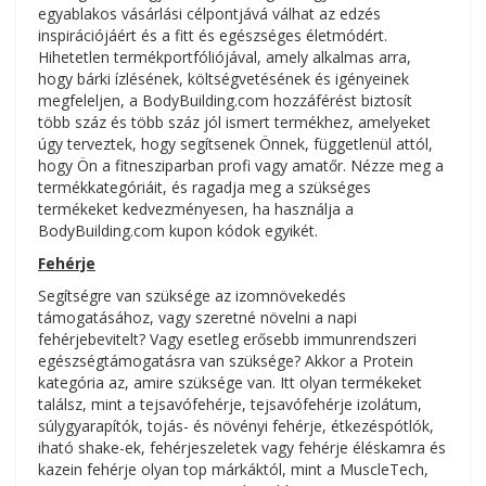
egyablakos vásárlási célpontjává válhat az edzés
inspirációjáért és a fitt és egészséges életmódért.
Hihetetlen termékportfóliójával, amely alkalmas arra,
hogy bárki ízlésének, költségvetésének és igényeinek
megfeleljen, a BodyBuilding.com hozzáférést biztosít
több száz és több száz jól ismert termékhez, amelyeket
úgy terveztek, hogy segítsenek Önnek, függetlenül attól,
hogy Ön a fitnesziparban profi vagy amatőr. Nézze meg a
termékkategóriáit, és ragadja meg a szükséges
termékeket kedvezményesen, ha használja a
BodyBuilding.com kupon kódok egyikét.
Fehérje
Segítségre van szüksége az izomnövekedés
támogatásához, vagy szeretné növelni a napi
fehérjebevitelt? Vagy esetleg erősebb immunrendszeri
egészségtámogatásra van szüksége? Akkor a Protein
kategória az, amire szüksége van. Itt olyan termékeket
találsz, mint a tejsavófehérje, tejsavófehérje izolátum,
súlygyarapítók, tojás- és növényi fehérje, étkezéspótlók,
iható shake-ek, fehérjeszeletek vagy fehérje éléskamra és
kazein fehérje olyan top márkáktól, mint a MuscleTech,