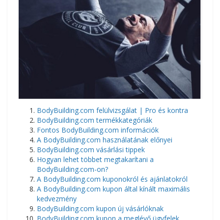
BodyBuilding.com felülvizsgálat | Pro és kontra
BodyBuilding.com termékkategóriák
Fontos BodyBuilding.com információk
A BodyBuilding.com használatának előnyei
BodyBuilding.com vásárlási tippek
Hogyan lehet többet megtakarítani a
BodyBuilding.com-on?
A BodyBuilding.com kuponokról és ajánlatokról
A BodyBuilding.com kupon által kínált maximális
kedvezmény
BodyBuilding.com kupon új vásárlóknak
BodyBuilding.com kupon a meglévő ügyfelek