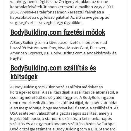
valahogy nem elégítik ki az Ön igényeit, akkor az online
kapcsolatfelvételi űrlapon keresztül e-mailben vagy a 00 1
208-377-9994-es telefonszámon keresztül felveheti a
kapcsolatot az ügyfélszolgálattal. Az Élő csevegés opció
segítségével is cseveghet egy ügynökkel.
BodyBuilding.com fizetési módok
A BodyBuilding.com a következő fizetési módokhoz ad
hozzáférést: Amazon Pay, Visa, MasterCard, Discover,
American Express, JCB, BodyBuilding.com ajándékkártyák és
PayPal.
BodyBuilding.com szállítás és
költségek
A BodyBuilding.com különböző szállítási módokat és
költségeket kínál. A szállítási díjak a szállítási célállomástól, a
csomag méretétől és súlyától függnek. A BodyBuilding.com
nem rendelkezik általános szállítási díjjal, de a pénztár oldal
alatt megtudhatja, hogy mennyit kell fizetnie a szállításért. Az
USA esetében választhat a gazdaságos szállítás, amely a
legolcsóbb opció, a standard szállítás, a két munkanapos
szállítás és az egy munkanapos szállítás között. Az Európai
Unió országai számára a BodyBuilding.com a DHL Standard