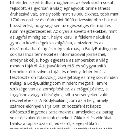
hihetetlen sikert tudhat magáénak, az évek során sokat
fejlődött, és gyorsan a világ legnagyobb online fitness
áruházává vált, amely több mint 19.000 cikkhez, több mint
1700 recepthez és több mint 3000 edzésvideóhoz biztosít
hozzáférést, hogy segítsen az egészséges életmód és
rutin megszerzésében. Az olyan alapvető értékekkel, mint
az ügyfél mindig az 1. helyre kerül, a félelem nélküli és
gyors, a közösségek kiszolgálása, a bizalom és az
elszámoltathatóság és még sok más, a BodyBuilding.com
sok hasznos termékkel és információval jön kéznél,
amelynek célja, hogy egyesítse az embereket a világ
minden tájáról. A tejsavófehérjétől és súlygyarapító
termékektől kezdve a tojás és növényi fehérjén át a
tesztoszteron fokozókig, zsírégetőkig és még sok minden
másig, a BodyBuilding.com mindent megtalál, amire
szüksége van az izomépítéshez, az erőgyűjtéshez, a
fogyáshoz vagy a fittséghez, sőt a versenyeken való
részvételhez is. A BodyBuilding.com az a hely, amely
számos előnnyel várja Önt. Itt hozzáférést kapsz
elképesztő ingyenes tartalmakhoz, amelyeket az iparág
vezető szakértői hoznak el neked. Cikkeket és videókat
találsz a táplálkozásról, edzésről, kiegészítőkről,