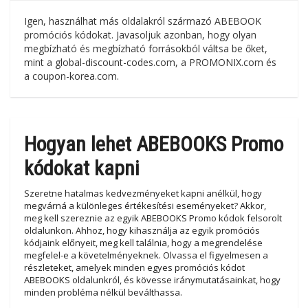
Igen, használhat más oldalakról származó ABEBOOK
promóciós kódokat. Javasoljuk azonban, hogy olyan
megbízható és megbízható forrásokból váltsa be őket,
mint a global-discount-codes.com, a PROMONIX.com és
a coupon-korea.com.
Hogyan lehet ABEBOOKS Promo
kódokat kapni
Szeretne hatalmas kedvezményeket kapni anélkül, hogy
megvárná a különleges értékesítési eseményeket? Akkor,
meg kell szereznie az egyik ABEBOOKS Promo kódok felsorolt
oldalunkon. Ahhoz, hogy kihasználja az egyik promóciós
kódjaink előnyeit, meg kell találnia, hogy a megrendelése
megfelel-e a követelményeknek. Olvassa el figyelmesen a
részleteket, amelyek minden egyes promóciós kódot
ABEBOOKS oldalunkról, és kövesse iránymutatásainkat, hogy
minden probléma nélkül beválthassa.