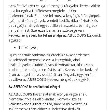
Képzőművészeti és gyűjteményes tárgyakat keres? Akkor
ez a kategória tökéletesen megfelel az Ön
preferenciáinak. Fedezze fel most a lenyűgöző fényképek,
gyűjthető képregények, eredeti kották, ritka kéziratok és
papírgyűjtemények egyedülálló választékát, és még sok
minden mást. Szerezze be, amire szüksége van,
kedvezményesen, ha felhasználja az ABEBOOKS kuponok
egyikét.
Tankönyvek
Új és használt tankönyvek érdeklik? Akkor érdemes
közelebbről megnéznie ezt a kategóriát, ahol
szakkönyveket, tudományos folyóiratokat, klasszikus
irodalmat és még sok mást is talál. Szerezze be kedvező
áron az egyetemre visszatérő tankönyveit, egyszerűen
beváltva az ABEBOOKS Kedvezménykódok egyikét.
Az ABEBOOKS használatának előnyei
Az ABEBOOKS használatának előnyei végtelenek.
Nemcsak ritka és első kiadású könyvek széles
választékához juthat hozzá, hanem művészeti és
gyűjteményi tárgyakhoz is, beleértve dedikált