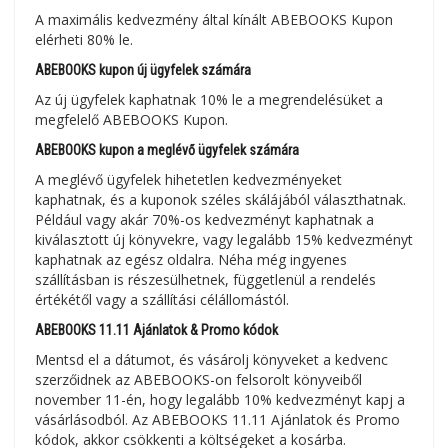
A maximális kedvezmény által kínált ABEBOOKS Kupon
elérheti 80% le.
ABEBOOKS kupon új ügyfelek számára
Az új ügyfelek kaphatnak 10% le a megrendelésüket a
megfelelő ABEBOOKS Kupon.
ABEBOOKS kupon a meglévő ügyfelek számára
A meglévő ügyfelek hihetetlen kedvezményeket
kaphatnak, és a kuponok széles skálájából választhatnak.
Például vagy akár 70%-os kedvezményt kaphatnak a
kiválasztott új könyvekre, vagy legalább 15% kedvezményt
kaphatnak az egész oldalra. Néha még ingyenes
szállításban is részesülhetnek, függetlenül a rendelés
értékétől vagy a szállítási célállomástól.
ABEBOOKS 11.11 Ajánlatok & Promo kódok
Mentsd el a dátumot, és vásárolj könyveket a kedvenc
szerzőidnek az ABEBOOKS-on felsorolt könyveiből
november 11-én, hogy legalább 10% kedvezményt kapj a
vásárlásodból. Az ABEBOOKS 11.11 Ajánlatok és Promo
kódok, akkor csökkenti a költségeket a kosárba.