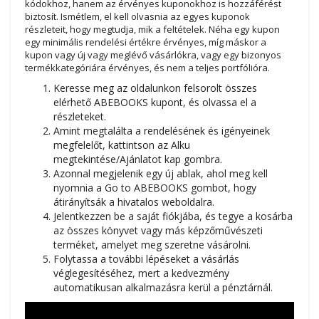
kódokhoz, hanem az érvényes kuponokhoz is hozzáférést
biztosít. Ismétlem, el kell olvasnia az egyes kuponok
részleteit, hogy megtudja, mik a feltételek. Néha egy kupon
egy minimális rendelési értékre érvényes, míg máskor a
kupon vagy új vagy meglévő vásárlókra, vagy egy bizonyos
termékkategóriára érvényes, és nem a teljes portfólióra.
Keresse meg az oldalunkon felsorolt összes
elérhető ABEBOOKS kupont, és olvassa el a
részleteket.
Amint megtalálta a rendelésének és igényeinek
megfelelőt, kattintson az Alku
megtekintése/Ajánlatot kap gombra.
Azonnal megjelenik egy új ablak, ahol meg kell
nyomnia a Go to ABEBOOKS gombot, hogy
átirányítsák a hivatalos weboldalra.
Jelentkezzen be a saját fiókjába, és tegye a kosárba
az összes könyvet vagy más képzőművészeti
terméket, amelyet meg szeretne vásárolni.
Folytassa a további lépéseket a vásárlás
véglegesítéséhez, mert a kedvezmény
automatikusan alkalmazásra kerül a pénztárnál.