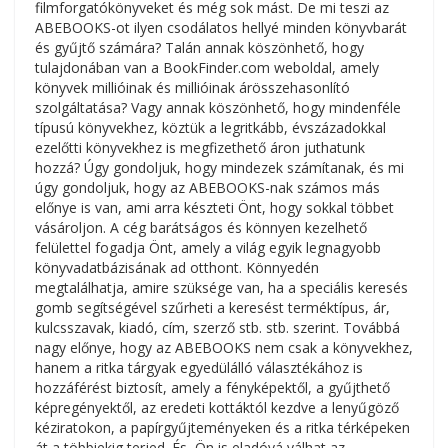
filmforgatókönyveket és még sok mást. De mi teszi az
ABEBOOKS-ot ilyen csodálatos hellyé minden könyvbarát
és gyűjtő számára? Talán annak köszönhető, hogy
tulajdonában van a BookFinder.com weboldal, amely
könyvek millióinak és millióinak árösszehasonlító
szolgáltatása? Vagy annak köszönhető, hogy mindenféle
típusú könyvekhez, köztük a legritkább, évszázadokkal
ezelőtti könyvekhez is megfizethető áron juthatunk
hozzá? Úgy gondoljuk, hogy mindezek számítanak, és mi
úgy gondoljuk, hogy az ABEBOOKS-nak számos más
előnye is van, ami arra készteti Önt, hogy sokkal többet
vásároljon. A cég barátságos és könnyen kezelhető
felülettel fogadja Önt, amely a világ egyik legnagyobb
könyvadatbázisának ad otthont. Könnyedén
megtalálhatja, amire szüksége van, ha a speciális keresés
gomb segítségével szűrheti a keresést terméktípus, ár,
kulcsszavak, kiadó, cím, szerző stb. stb. szerint. Továbbá
nagy előnye, hogy az ABEBOOKS nem csak a könyvekhez,
hanem a ritka tárgyak egyedülálló választékához is
hozzáférést biztosít, amely a fényképektől, a gyűjthető
képregényektől, az eredeti kottáktól kezdve a lenyűgöző
kéziratokon, a papírgyűjteményeken és a ritka térképeken
át a többiekig terjed. És, Ön is eladóvá válhat az