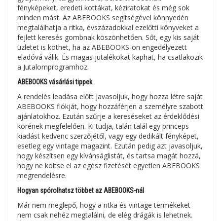
fényképeket, eredeti kottákat, kéziratokat és még sok
minden mást. Az ABEBOOKS segítségével könnyedén
megtalálhatja a ritka, évszázadokkal ezelőtti könyveket a
fejlett keresés gombnak köszönhetően. Sőt, egy kis saját
üzletet is köthet, ha az ABEBOOKS-on engedélyezett
eladóvá válik. És magas jutalékokat kaphat, ha csatlakozik
a Jutalomprogramhoz.
ABEBOOKS vásárlási tippek
A rendelés leadása előtt javasoljuk, hogy hozza létre saját
ABEBOOKS fiókját, hogy hozzáférjen a személyre szabott
ajánlatokhoz. Ezután szűrje a kereséseket az érdeklődési
körének megfelelően. Ki tudja, talán talál egy princeps
kiadást kedvenc szerzőjétől, vagy egy dedikált fényképet,
esetleg egy vintage magazint. Ezután pedig azt javasoljuk,
hogy készítsen egy kívánságlistát, és tartsa magát hozzá,
hogy ne költse el az egész fizetését egyetlen ABEBOOKS
megrendelésre.
Hogyan spórolhatsz többet az ABEBOOKS-nál
Már nem meglepő, hogy a ritka és vintage termékeket
nem csak nehéz megtalálni, de elég drágák is lehetnek.