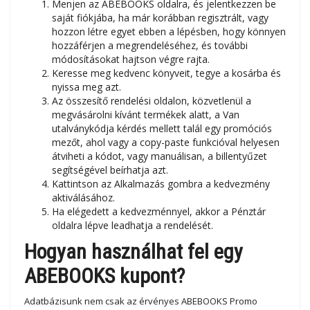
Menjen az ABEBOOKS oldalra, és jelentkezzen be
saját fiókjába, ha már korábban regisztrált, vagy
hozzon létre egyet ebben a lépésben, hogy könnyen
hozzáférjen a megrendeléséhez, és további
módosításokat hajtson végre rajta.
Keresse meg kedvenc könyveit, tegye a kosárba és
nyissa meg azt.
Az összesítő rendelési oldalon, közvetlenül a
megvásárolni kívánt termékek alatt, a Van
utalványkódja kérdés mellett talál egy promóciós
mezőt, ahol vagy a copy-paste funkcióval helyesen
átviheti a kódot, vagy manuálisan, a billentyűzet
segítségével beírhatja azt.
Kattintson az Alkalmazás gombra a kedvezmény
aktiválásához.
Ha elégedett a kedvezménnyel, akkor a Pénztár
oldalra lépve leadhatja a rendelését.
Hogyan használhat fel egy
ABEBOOKS kupont?
Adatbázisunk nem csak az érvényes ABEBOOKS Promo