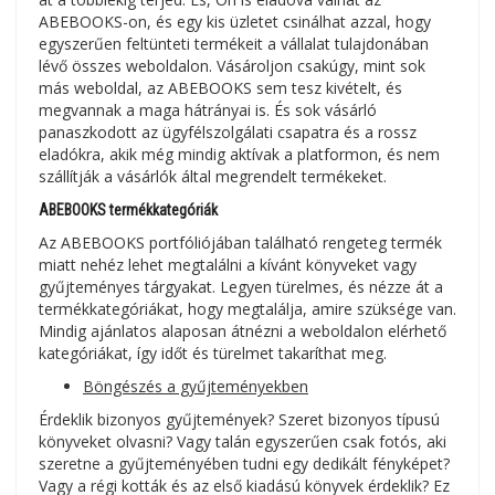
ABEBOOKS-on, és egy kis üzletet csinálhat azzal, hogy
egyszerűen feltünteti termékeit a vállalat tulajdonában
lévő összes weboldalon. Vásároljon csakúgy, mint sok
más weboldal, az ABEBOOKS sem tesz kivételt, és
megvannak a maga hátrányai is. És sok vásárló
panaszkodott az ügyfélszolgálati csapatra és a rossz
eladókra, akik még mindig aktívak a platformon, és nem
szállítják a vásárlók által megrendelt termékeket.
ABEBOOKS termékkategóriák
Az ABEBOOKS portfóliójában található rengeteg termék
miatt nehéz lehet megtalálni a kívánt könyveket vagy
gyűjteményes tárgyakat. Legyen türelmes, és nézze át a
termékkategóriákat, hogy megtalálja, amire szüksége van.
Mindig ajánlatos alaposan átnézni a weboldalon elérhető
kategóriákat, így időt és türelmet takaríthat meg.
Böngészés a gyűjteményekben
Érdeklik bizonyos gyűjtemények? Szeret bizonyos típusú
könyveket olvasni? Vagy talán egyszerűen csak fotós, aki
szeretne a gyűjteményében tudni egy dedikált fényképet?
Vagy a régi kották és az első kiadású könyvek érdeklik? Ez