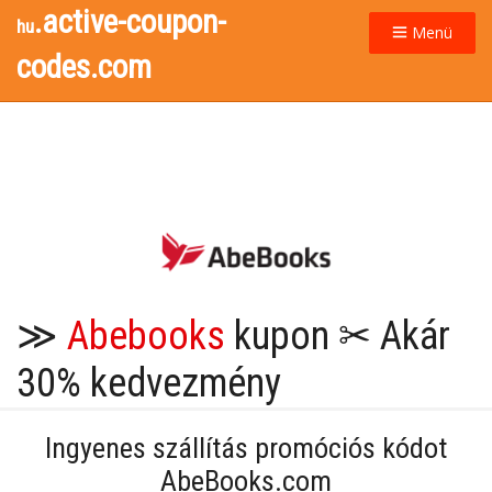
.active-coupon-
hu
Menü
codes.com
≫
Abebooks
kupon ✂ Akár
30% kedvezmény
Ingyenes szállítás promóciós kódot
AbeBooks.com