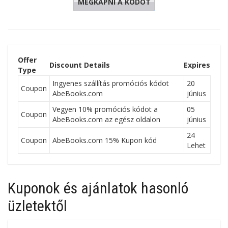
MEGKAPNI A KÓDOT
AM6BET
Offer
Discount Details
Expires
Type
Ingyenes szállítás promóciós kódot
20
Coupon
AbeBooks.com
június
Vegyen 10% promóciós kódot a
05
Coupon
AbeBooks.com az egész oldalon
június
24
Coupon
AbeBooks.com 15% Kupon kód
Lehet
Kuponok és ajánlatok hasonló
üzletektől