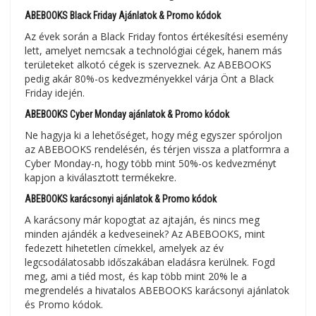
ABEBOOKS Black Friday Ajánlatok & Promo kódok
Az évek során a Black Friday fontos értékesítési esemény
lett, amelyet nemcsak a technológiai cégek, hanem más
területeket alkotó cégek is szerveznek. Az ABEBOOKS
pedig akár 80%-os kedvezményekkel várja Önt a Black
Friday idején.
ABEBOOKS Cyber Monday ajánlatok & Promo kódok
Ne hagyja ki a lehetőséget, hogy még egyszer spóroljon
az ABEBOOKS rendelésén, és térjen vissza a platformra a
Cyber Monday-n, hogy több mint 50%-os kedvezményt
kapjon a kiválasztott termékekre.
ABEBOOKS karácsonyi ajánlatok & Promo kódok
A karácsony már kopogtat az ajtaján, és nincs meg
minden ajándék a kedveseinek? Az ABEBOOKS, mint
fedezett hihetetlen címekkel, amelyek az év
legcsodálatosabb időszakában eladásra kerülnek. Fogd
meg, ami a tiéd most, és kap több mint 20% le a
megrendelés a hivatalos ABEBOOKS karácsonyi ajánlatok
és Promo kódok.