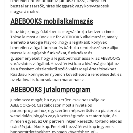
hihetetlen információkhoz juthatsz hozzá, amelyeket
bestseller szerzők, híres bloggerek vagy könyvtárosok
magyaráznak el.
ABEBOOKS mobilalkalmazás
Itt az ideje, hogy útközben is megvásárolja kedvenc címeit.
Töltse le most a BookHut for ABEBOOKS alkalmazást, amely
elérhető a Google Play-ről, hogy a legritkább könyvek
hihetetlen világa bármikor és bárhol a rendelkezésére álljon.
Nyissa ki a legújabb funkciókat, funkciókat és
gyűjteményeket, hogy a legtöbbet hozhassa ki az ABEBOOKS
varázslatos világából. Hozzáférést kap a kívánságlistájához
és a frissített készletekről szóló valós idejű értesítésekhez.
Ráadásul könnyedén nyomon követheted a rendelésedet, és
az eladóval is kapcsolatban maradhatsz.
ABEBOOKS jutalomprogram
Jutalmazza magát, ha egyszerűen csak használja az
ABEBOOKS-ot. Csatlakozzon most a hivatalos
partnerprogramhoz, egyszerűen népszerűsítve a piacteret a
weboldalán, blogján vagy közösségi média csatornáján, és
minden egyes, az Ön partneri linkjén keresztül történő eladás
után 5% jutalékot kap. Emellett hozzáférést kap ingyenes
bannerhirdetésekhez, nyomon követéshez, API-