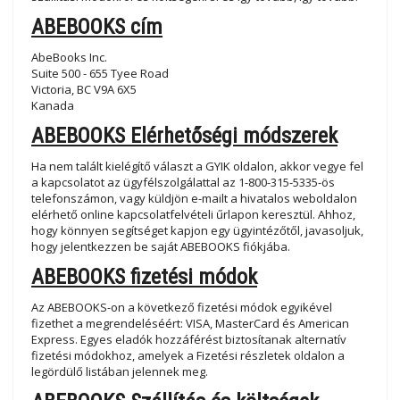
ABEBOOKS cím
AbeBooks Inc.
Suite 500 - 655 Tyee Road
Victoria, BC V9A 6X5
Kanada
ABEBOOKS Elérhetőségi módszerek
Ha nem talált kielégítő választ a GYIK oldalon, akkor vegye fel
a kapcsolatot az ügyfélszolgálattal az 1-800-315-5335-ös
telefonszámon, vagy küldjön e-mailt a hivatalos weboldalon
elérhető online kapcsolatfelvételi űrlapon keresztül. Ahhoz,
hogy könnyen segítséget kapjon egy ügyintézőtől, javasoljuk,
hogy jelentkezzen be saját ABEBOOKS fiókjába.
ABEBOOKS fizetési módok
Az ABEBOOKS-on a következő fizetési módok egyikével
fizethet a megrendeléséért: VISA, MasterCard és American
Express. Egyes eladók hozzáférést biztosítanak alternatív
fizetési módokhoz, amelyek a Fizetési részletek oldalon a
legördülő listában jelennek meg.