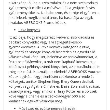
a kategória jól jön a szépirodalmi és a nem szépirodalmi
gyűjtemények mellett a művészeti és a gyűjteményes
gyűjteményekkel is. Ne habozzon, és kezdje el gyűjteni a
ritka leletek megfizethető áron, ha használja az egyik
hivatalos ABEBOOKS Promo kódok.
Ritka könyvek
Itt az ideje, hogy megszerezd kedvenc első kiadású és
dedikált könyveidet vagy a világ legértékesebb
gyermekkönyveit. A Ritka könyvek kategória a ritka,
gyűjthető és vintage könyvek hihetetlen és egyedülálló
választékával várja Önt, beleértve az antikváriumokat, a
feliratos példányokat, a már nem kapható könyveket, a
korlátozott példányszámú könyveket, az inkunábulákat és
még sok mást. Használja az elérhető ABEBOOKS Voucher
kódok egyikét, hogy jelentősen csökkentse a rendelés
költségeit, amikor Stephen King, Ellery Queen dedikált
könyveit vagy Agatha Christie és Emile Zola első kiadásait
vásárolja meg, vagy amikor a Harry Potter és a bölcsek
köve vagy a Charlie és a csokoládégyár 500 első
kiadásának egyikét vásárolja meg.
Művészet és gyűjteményes tárgyak