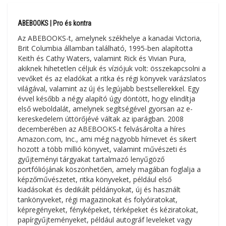
ABEBOOKS | Pro és kontra
Az ABEBOOKS-t, amelynek székhelye a kanadai Victoria,
Brit Columbia államban található, 1995-ben alapította
Keith és Cathy Waters, valamint Rick és Vivian Pura,
akiknek hihetetlen céljuk és víziójuk volt: összekapcsolni a
vevőket és az eladókat a ritka és régi könyvek varázslatos
világával, valamint az új és legújabb bestsellerekkel. Egy
évvel később a négy alapító úgy döntött, hogy elindítja
első weboldalát, amelynek segítségével gyorsan az e-
kereskedelem úttörőjévé váltak az iparágban. 2008
decemberében az ABEBOOKS-t felvásárolta a híres
Amazon.com, Inc., ami még nagyobb hírnevet és sikert
hozott a több millió könyvet, valamint művészeti és
gyűjteményi tárgyakat tartalmazó lenyűgöző
portfóliójának köszönhetően, amely magában foglalja a
képzőművészetet, ritka könyveket, például első
kiadásokat és dedikált példányokat, új és használt
tankönyveket, régi magazinokat és folyóiratokat,
képregényeket, fényképeket, térképeket és kéziratokat,
papírgyűjteményeket, például autográf leveleket vagy