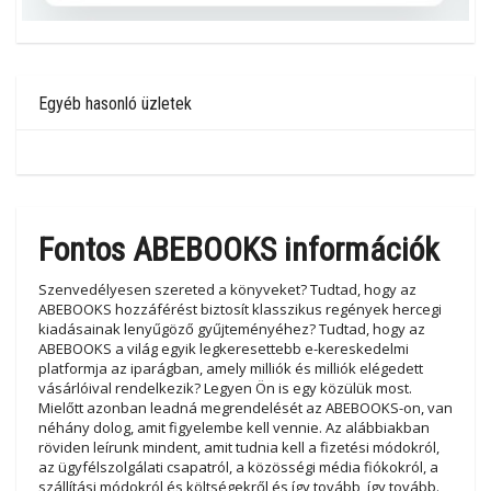
Egyéb hasonló üzletek
Fontos ABEBOOKS információk
Szenvedélyesen szereted a könyveket? Tudtad, hogy az
ABEBOOKS hozzáférést biztosít klasszikus regények hercegi
kiadásainak lenyűgöző gyűjteményéhez? Tudtad, hogy az
ABEBOOKS a világ egyik legkeresettebb e-kereskedelmi
platformja az iparágban, amely milliók és milliók elégedett
vásárlóival rendelkezik? Legyen Ön is egy közülük most.
Mielőtt azonban leadná megrendelését az ABEBOOKS-on, van
néhány dolog, amit figyelembe kell vennie. Az alábbiakban
röviden leírunk mindent, amit tudnia kell a fizetési módokról,
az ügyfélszolgálati csapatról, a közösségi média fiókokról, a
szállítási módokról és költségekről és így tovább, így tovább.